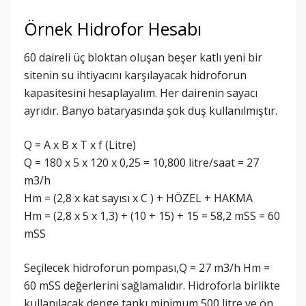
Örnek Hidrofor Hesabı
60 daireli üç bloktan oluşan beşer katlı yeni bir
sitenin su ihtiyacını karşılayacak hidroforun
kapasitesini hesaplayalım. Her dairenin sayacı
ayrıdır. Banyo bataryasında şok duş kullanılmıştır.
Q = A x B x T x f (Litre)
Q = 180 x 5 x 120 x 0,25 = 10,800 litre/saat = 27
m3/h
Hm = (2,8 x kat sayısı x C ) + HÖZEL + HAKMA
Hm = (2,8 x 5 x 1,3) + (10 + 15) + 15 = 58,2 mSS = 60
mSS
Seçilecek hidroforun pompası,Q = 27 m3/h Hm =
60 mSS değerlerini sağlamalıdır. Hidroforla birlikte
kullanılacak denge tankı minimum 500 litre ve ön