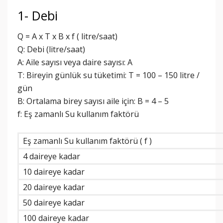
1- Debi
Q = A x T x B x f ( litre/saat)
Q: Debi (litre/saat)
A: Aile sayısı veya daire sayısı: A
T: Bireyin günlük su tüketimi: T = 100 – 150 litre /
gün
B: Ortalama birey sayısı aile için: B = 4 – 5
f: Eş zamanlı Su kullanım faktörü
Eş zamanlı Su kullanım faktörü ( f )
4 daireye kadar
10 daireye kadar
20 daireye kadar
50 daireye kadar
100 daireye kadar