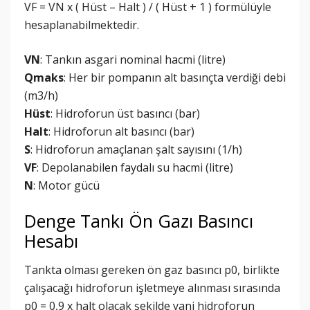
VF = VN x ( Hüst – Halt ) / ( Hüst + 1 ) formülüyle
hesaplanabilmektedir.
VN
: Tankın asgari nominal hacmi (litre)
Qmaks
: Her bir pompanın alt basınçta verdiği debi
(m3/h)
Hüst
: Hidroforun üst basıncı (bar)
Halt
: Hidroforun alt basıncı (bar)
S
: Hidroforun amaçlanan şalt sayısını (1/h)
VF
: Depolanabilen faydalı su hacmi (litre)
N
: Motor gücü
Denge Tankı Ön Gazı Basıncı
Hesabı
Tankta olması gereken ön gaz basıncı p0, birlikte
çalışacağı hidroforun işletmeye alınması sırasında
p0 = 0,9 x halt olacak şekilde yani hidroforun