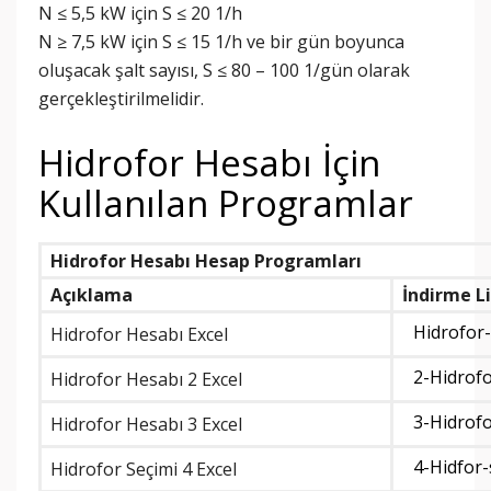
N ≤ 5,5 kW için S ≤ 20 1/h
N ≥ 7,5 kW için S ≤ 15 1/h ve bir gün boyunca
oluşacak şalt sayısı, S ≤ 80 – 100 1/gün olarak
gerçekleştirilmelidir.
Hidrofor Hesabı İçin
Kullanılan Programlar
Hidrofor Hesabı Hesap Programları
Açıklama
İndirme L
Hidrofor-
Hidrofor Hesabı Excel
2-Hidrofo
Hidrofor Hesabı 2 Excel
3-Hidrofo
Hidrofor Hesabı 3 Excel
4-Hidfor-
Hidrofor Seçimi 4 Excel