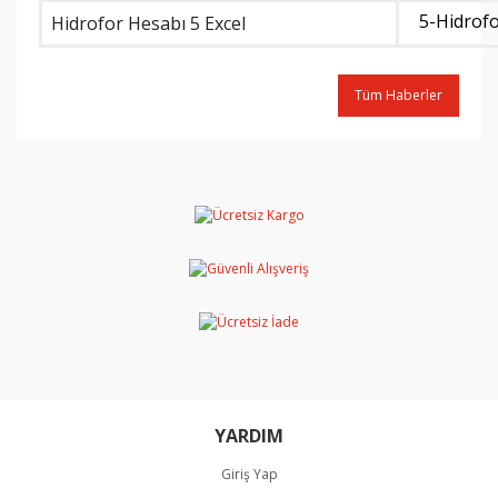
5-Hidrofo
Hidrofor Hesabı 5 Excel
Tüm Haberler
YARDIM
Giriş Yap