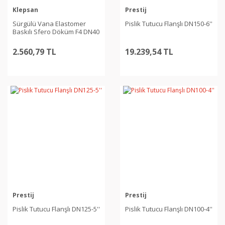
Klepsan
Prestij
Sürgülü Vana Elastomer
Pislik Tutucu Flanşlı DN150-6''
Baskılı Sfero Döküm F4 DN40
11/2''
2.560,79 TL
19.239,54 TL
Prestij
Prestij
Pislik Tutucu Flanşlı DN125-5''
Pislik Tutucu Flanşlı DN100-4''