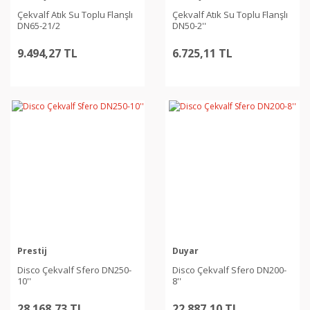
Çekvalf Atık Su Toplu Flanşlı
Çekvalf Atık Su Toplu Flanşlı
DN65-21/2
DN50-2''
9.494,27 TL
6.725,11 TL
Prestij
Duyar
Disco Çekvalf Sfero DN250-
Disco Çekvalf Sfero DN200-
10''
8''
28.168,73 TL
22.887,10 TL