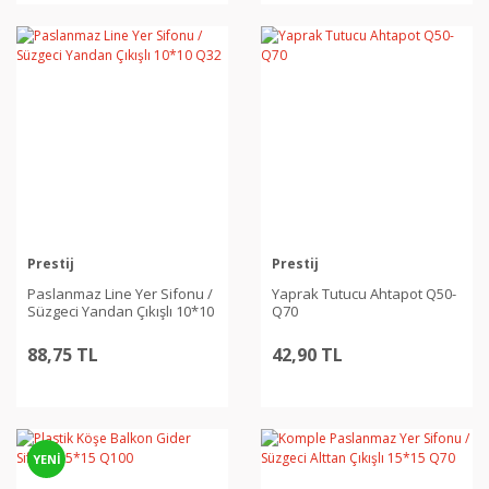
Prestij
Prestij
Paslanmaz Line Yer Sifonu /
Yaprak Tutucu Ahtapot Q50-
Süzgeci Yandan Çıkışlı 10*10
Q70
Q32
88,75 TL
42,90 TL
YENİ