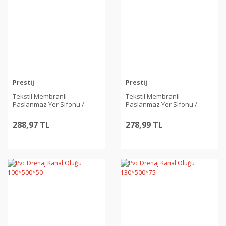
Prestij
Prestij
Tekstil Membranlı
Tekstil Membranlı
Paslanmaz Yer Sifonu /
Paslanmaz Yer Sifonu /
Süzgeci 10*10 Q70
Süzgeci Yandan Çıkışlı 10*10
Q50
288,97 TL
278,99 TL