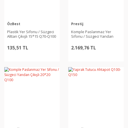
ÖzBest
Prestij
Plastik Yer Sifonu / Süzgeci
Komple Paslanmaz Yer
Alttan Çıkışlı 15*15 Q70-Q100
Sifonu / Süzgeci Yandan
Çıkışlı 20*20 Q70
135,51 TL
2.169,76 TL