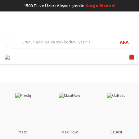
1500 TL ve Üzeri Alışverişlerde
Kargo Bizden!
ARA
Prestij
MaxiFlow
ÖzBest