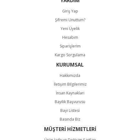
YARDIM
Giriş Yap
Şifremi Unuttum?
Yeni Üyelik
Hesabım
Siparişlerim
Kargo Sorgulama
KURUMSAL
Hakkımızda
İletişim Bilgilerimiz
İnsan Kaynakları
Bayilik Başvurusu
Bayi Listesi
Basında Biz
MÜŞTERİ HİZMETLERİ
Ürün İade ve Değişim Şartları