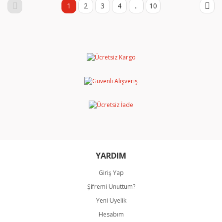
1
2
3
4
..
10
YARDIM
Giriş Yap
Şifremi Unuttum?
Yeni Üyelik
Hesabım