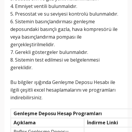
4. Emniyet ventili bulunmalıdır.
5. Presostat ve su seviyesi kontrolü bulunmalıdır.
6. Sistemin basınçlandırması genleşme
deposundaki basınçlı gazla, hava kompresörü ile
veya basınçlandırma pompası ile
gerçekleştirilmelidir.
7. Gerekli göstergeler bulunmalıdır.
8. Sistemin test edilmesi ve belgelenmesi
gereklidir.
Bu bilgiler ışığında Genleşme Deposu Hesabı ile
ilgili çeşitli excel hesaplamalarını ve programları
indirebilirsiniz.
Genleşme Deposu Hesap Programları
Açıklama
İndirme Linki
Reflex Genleşme Deposu