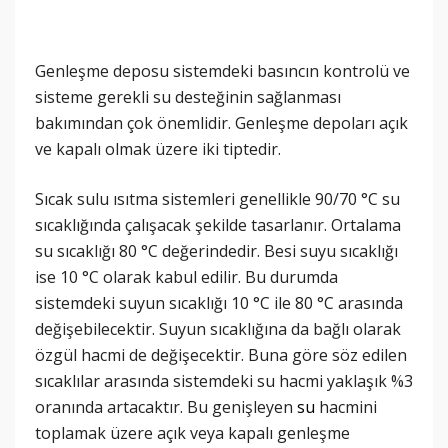
Genleşme deposu sistemdeki basıncın kontrolü ve
sisteme gerekli su desteğinin sağlanması
bakımından çok önemlidir. Genleşme depoları açık
ve kapalı olmak üzere iki tiptedir.
Sıcak sulu ısıtma sistemleri genellikle 90/70 °C su
sıcaklığında çalışacak şekilde tasarlanır. Ortalama
su sıcaklığı 80 °C değerindedir. Besi suyu sıcaklığı
ise 10 °C olarak kabul edilir. Bu durumda
sistemdeki suyun sıcaklığı 10 °C ile 80 °C arasında
değişebilecektir. Suyun sıcaklığına da bağlı olarak
özgül hacmi de değişecektir. Buna göre söz edilen
sıcaklılar arasında sistemdeki su hacmi yaklaşık %3
oranında artacaktır. Bu genişleyen
su
hacmini
toplamak üzere açık veya kapalı genleşme