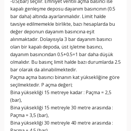
-0.5(bar) seçilir. Emniyet ventili açma basıncı ise
kapalı genleşme deposu dayanım basıncının (0.5
bar daha) altında ayarlanmalıdır. Limit halde
tavsiye edilmemekle birlikte, bazı hesaplarda bu
değer deponun dayanım basıncına eşit
alınmaktadır. Dolayısıyla 3 bar dayanım basıncı
olan bir kapalı depoda, üst işletme basıncı,
dayanım basıncından 0.5+0.5=1 bar daha düşük
olmalıdır. Bu basınç limit halde bazı durumlarda 2.5
bar olarak da alınabilmektedir.
Paçma açma basıncı binanın kat yüksekliğine göre
seçilmektedir. P açma değeri;
Bina yüksekliği 15 metreye kadar : Paçma = 2,5
(bar),
Bina yüksekliği 15 metreyle 30 metre arasında :
Paçma = 3,5 (bar),
Bina yüksekliği 30 metreyle 40 metre arasında :
Paçma = 4,5 (bar),