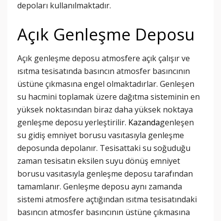
depoları kullanılmaktadır.
Açık Genleşme Deposu
Açık genleşme deposu atmosfere açık çalışır ve
ısıtma tesisatında basıncın atmosfer basıncının
üstüne çıkmasına engel olmaktadırlar. Genleşen
su hacmini toplamak üzere dağıtma sisteminin en
yüksek noktasından biraz daha yüksek noktaya
genleşme deposu yerleştirilir.
Kazanda
genleşen
su gidiş emniyet borusu vasıtasıyla genleşme
deposunda depolanır. Tesisattaki su soğuduğu
zaman tesisatın eksilen suyu dönüş emniyet
borusu vasıtasıyla genleşme deposu tarafından
tamamlanır. Genleşme deposu aynı zamanda
sistemi atmosfere açtığından ısıtma tesisatındaki
basıncın atmosfer basıncının üstüne çıkmasına