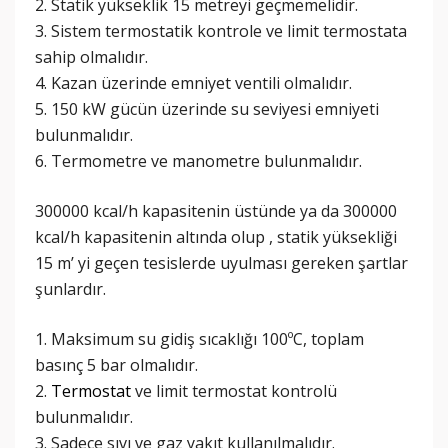
2. Statik yükseklik 15 metreyi geçmemelidir.
3. Sistem termostatik kontrole ve limit termostata
sahip olmalıdır.
4. Kazan üzerinde emniyet ventili olmalıdır.
5. 150 kW gücün üzerinde su seviyesi emniyeti
bulunmalıdır.
6. Termometre ve manometre bulunmalıdır.
300000 kcal/h kapasitenin üstünde ya da 300000
kcal/h kapasitenin altında olup , statik yüksekliği
15 m’ yi geçen tesislerde uyulması gereken şartlar
şunlardır.
1. Maksimum su gidiş sıcaklığı 100ºC, toplam
basınç 5 bar olmalıdır.
2.
Termostat
ve limit termostat kontrolü
bulunmalıdır.
3. Sadece sıvı ve gaz yakıt kullanılmalıdır.