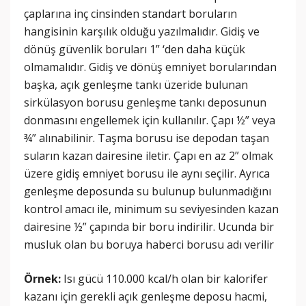
çaplarına inç cinsinden standart boruların
hangisinin karşılık olduğu yazılmalıdır. Gidiş ve
dönüş güvenlik boruları 1” ‘den daha küçük
olmamalıdır. Gidiş ve dönüş emniyet borularından
başka, açık genleşme tankı üzeride bulunan
sirkülasyon borusu genleşme tankı deposunun
donmasını engellemek için kullanılır. Çapı ½” veya
¾” alınabilinir. Taşma borusu ise depodan taşan
suların kazan dairesine iletir. Çapı en az 2” olmak
üzere gidiş emniyet borusu ile aynı seçilir. Ayrıca
genleşme deposunda su bulunup bulunmadığını
kontrol amacı ile, minimum su seviyesinden kazan
dairesine ½” çapında bir boru indirilir. Ucunda bir
musluk olan bu boruya haberci borusu adı verilir
Örnek:
Isı gücü 110.000 kcal/h olan bir kalorifer
kazanı için gerekli açık genleşme deposu hacmi,