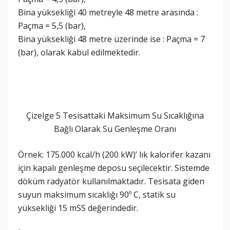
Bina yüksekliği 40 metreyle 48 metre arasında :
Paçma = 5,5 (bar),
Bina yüksekliği 48 metre üzerinde ise : Paçma = 7
(bar), olarak kabul edilmektedir.
Çizelge 5 Tesisattaki Maksimum Su Sıcaklığına
Bağlı Olarak Su Genleşme Oranı
Örnek: 175.000 kcal/h (200 kW)’ lık kalorifer kazanı
için kapalı genleşme deposu seçilecektir. Sistemde
döküm radyatör kullanılmaktadır. Tesisata giden
suyun maksimum sıcaklığı 90º C, statik su
yüksekliği 15 mSS değerindedir.