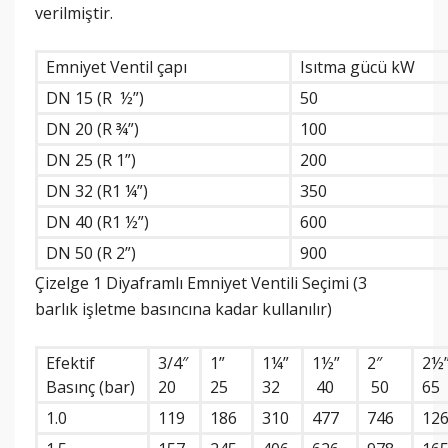
verilmiştir.
Emniyet Ventil çapı
Isıtma gücü kW
DN 15 (R ½”)
50
DN 20 (R ¾”)
100
DN 25 (R 1”)
200
DN 32 (R1 ¼”)
350
DN 40 (R1 ½”)
600
DN 50 (R 2”)
900
Çizelge 1 Diyaframlı Emniyet Ventili Seçimi (3
barlık işletme basıncına kadar kullanılır)
Efektif
3/4″
1”
1¼”
1½”
2″
2½
Basınç (bar)
20
25
32
40
50
65
1.0
119
186
310
477
746
12