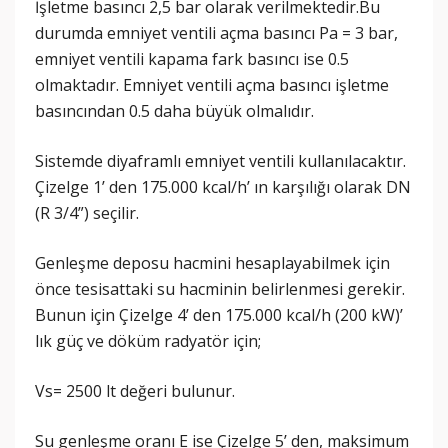
İşletme basıncı 2,5 bar olarak verilmektedir.Bu
durumda emniyet ventili açma basıncı Pa = 3 bar,
emniyet ventili kapama fark basıncı ise 0.5
olmaktadır. Emniyet ventili açma basıncı işletme
basıncından 0.5 daha büyük olmalıdır.
Sistemde diyaframlı emniyet ventili kullanılacaktır.
Çizelge 1’ den 175.000 kcal/h’ ın karşılığı olarak DN
(R 3/4”) seçilir.
Genleşme deposu hacmini hesaplayabilmek için
önce tesisattaki su hacminin belirlenmesi gerekir.
Bunun için Çizelge 4’ den 175.000 kcal/h (200 kW)’
lık güç ve döküm radyatör için;
Vs= 2500 lt değeri bulunur.
Su genleşme oranı E ise Çizelge 5’ den, maksimum