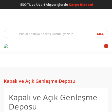
1500 TL ve Üzeri Alışverişlerde
Kargo Bizden!
ARA
Kapalı ve Açık Genleşme Deposu
Kapalı ve Açık Genleşme
Deposu