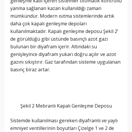
genleşme kabı içeren sistemler otomatik kontrollü
yanma sağlanan kazan kullanıldığı zaman
mümkündür. Modern ısıtma sistemlerinde artık
daha çok kapalı genleşme depoları
kullanılmaktadır. Kapalı genleşme deposu Şekil 2’
de görüldüğü gibi üstünde basınçlı azot gazı
bulunan bir diyafram içerir. Altındaki su
genişleyince diyafram yukarı doğru açılır ve azot
gazını sıkıştırır. Gaz tarafından sisteme uygulanan
basınç biraz artar.
Şekil 2 Mebranlı Kapalı Genleşme Deposu
Sistemde kullanılması gereken diyaframlı ve yaylı
emniyet ventillerinin boyutları Çizelge 1 ve 2 de