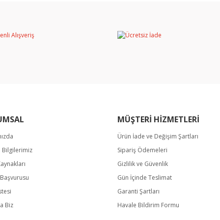
UMSAL
MÜŞTERİ HİZMETLERİ
mızda
Ürün İade ve Değişim Şartları
m Bilgilerimiz
Sipariş Ödemeleri
Kaynakları
Gizlilik ve Güvenlik
k Başvurusu
Gün İçinde Teslimat
stesi
Garanti Şartları
a Biz
Havale Bildirim Formu