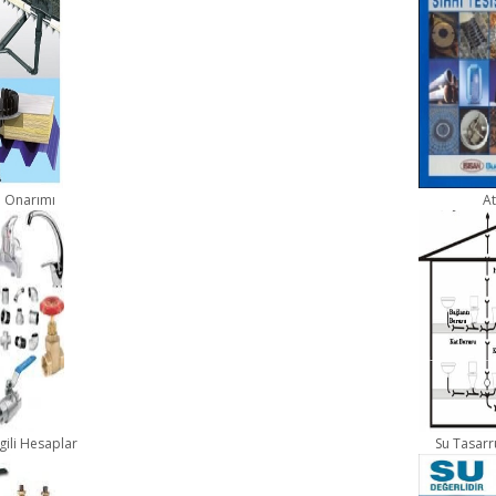
ve Onarımı
At
lgili Hesaplar
Su Tasarr