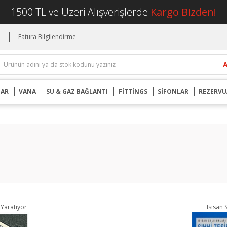
1500 TL ve Üzeri Alışverişlerde
Kargo Bizden!
i
Fatura Bilgilendirme
UAR
VANA
SU & GAZ BAĞLANTI
FİTTİNGS
SİFONLAR
REZERVU
 Yaratıyor
Isısan 