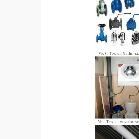
Pis Su Tesisat Sızdırmaz
Sıhhi Tesisat Arızaları 