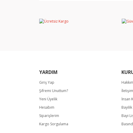
YARDIM
KUR
Giriş Yap
Hakkı
Şifremi Unuttum?
İletişi
Yeni Üyelik
İnsan 
Hesabım
Bayili
Siparişlerim
Bayi Li
Kargo Sorgulama
Basınd