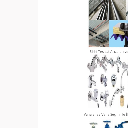
Sıhhi Tesisat Arızaları 
Vanalar ve Vana Seçimi İle İ