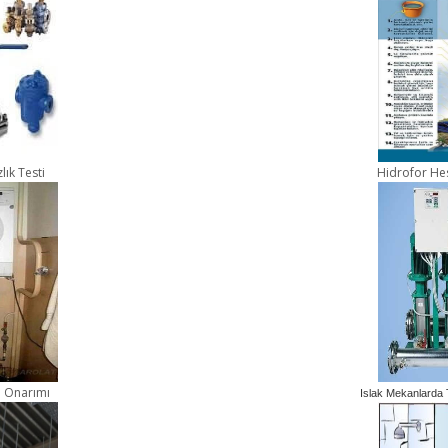
lık Testi
Hidrofor Hes
ve Onarımı
Islak Mekanlarda