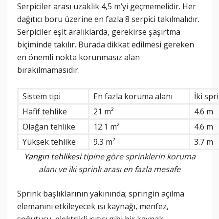
Serpiciler arası uzaklık 4,5 m’yi geçmemelidir. Her
dağıtıcı boru üzerine en fazla 8 serpici takılmalıdır.
Serpiciler eşit aralıklarda, gerekirse şaşırtma
biçiminde takılır. Burada dikkat edilmesi gereken
en önemli nokta korunmasız alan
bırakılmamasıdır.
Sistem tipi
En fazla koruma alanı
İki spr
Hafif tehlike
21 m²
4.6 m
Olağan tehlike
12.1 m²
4.6 m
Yüksek tehlike
9.3 m²
3.7 m
Yangın tehlikesi
tipine göre sprinklerin koruma
alanı ve iki sprink arası en fazla mesafe
Sprink başlıklarının yakınında; springin açılma
elemanını etkileyecek ısı kaynağı, menfez,