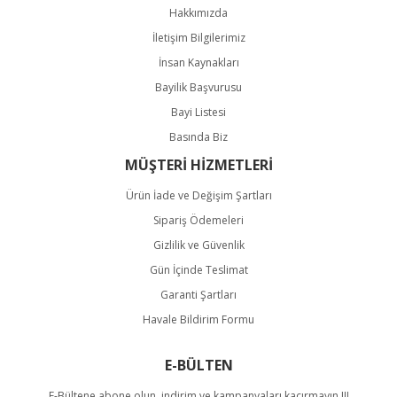
Hakkımızda
İletişim Bilgilerimiz
İnsan Kaynakları
Bayilik Başvurusu
Bayi Listesi
Basında Biz
MÜŞTERİ HİZMETLERİ
Ürün İade ve Değişim Şartları
Sipariş Ödemeleri
Gizlilik ve Güvenlik
Gün İçinde Teslimat
Garanti Şartları
Havale Bildirim Formu
E-BÜLTEN
E-Bültene abone olun, indirim ve kampanyaları kaçırmayın.!!!