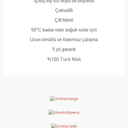
İç/dış e/p toz boya ile boyama
Çekvalfli
Çift filtreli
50°C kadar olan soğuk sular için
Uzun ömürlü ve bakımsız çalışma
5 yıl garanti
%100 Türk Malı
Bu ürünün fiyat bilgisi, resim, ürün açıklamalarında ve
diğer konularda yetersiz gördüğünüz noktaları öneri
Bu ürüne ilk yorumu siz yapın!
formunu kullanarak tarafımıza iletebilirsiniz.
Görüş ve önerileriniz için teşekkür ederiz.
Yorum Yaz
Ürün resmi kalitesiz, bozuk veya görüntülenemiyor.
Ürün açıklamasında eksik bilgiler bulunuyor.
Ürün bilgilerinde hatalar bulunuyor.