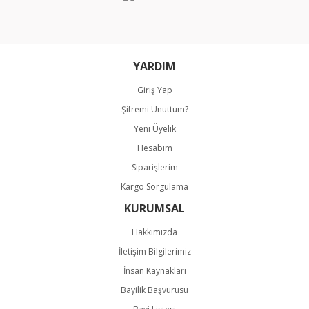
Ürün fiyatı diğer sitelerden daha pahalı.
Bu ürüne benzer farklı alternatifler olmalı.
YARDIM
Giriş Yap
Şifremi Unuttum?
Gönder
Yeni Üyelik
Hesabım
Siparişlerim
Kargo Sorgulama
KURUMSAL
Hakkımızda
İletişim Bilgilerimiz
İnsan Kaynakları
Bayilik Başvurusu