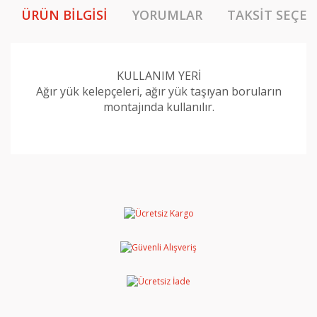
ÜRÜN BILGISI
YORUMLAR
TAKSIT SEÇEN
KULLANIM YERİ
Ağır yük kelepçeleri, ağır yük taşıyan boruların
montajında kullanılır.
Bu ürünün fiyat bilgisi, resim, ürün açıklamalarında ve
diğer konularda yetersiz gördüğünüz noktaları öneri
Bu ürüne ilk yorumu siz yapın!
formunu kullanarak tarafımıza iletebilirsiniz.
Görüş ve önerileriniz için teşekkür ederiz.
Yorum Yaz
Ürün resmi kalitesiz, bozuk veya görüntülenemiyor.
Ürün açıklamasında eksik bilgiler bulunuyor.
Ürün bilgilerinde hatalar bulunuyor.
Ürün fiyatı diğer sitelerden daha pahalı.
Bu ürüne benzer farklı alternatifler olmalı.