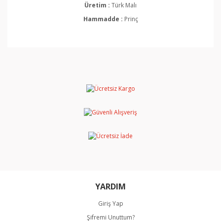
Üretim :
Türk Malı
Hammadde :
Prinç
Bu ürünün fiyat bilgisi, resim, ürün açıklamalarında ve
diğer konularda yetersiz gördüğünüz noktaları öneri
Bu ürüne ilk yorumu siz yapın!
formunu kullanarak tarafımıza iletebilirsiniz.
Görüş ve önerileriniz için teşekkür ederiz.
Yorum Yaz
Ürün resmi kalitesiz, bozuk veya görüntülenemiyor.
Ürün açıklamasında eksik bilgiler bulunuyor.
Ürün bilgilerinde hatalar bulunuyor.
Ürün fiyatı diğer sitelerden daha pahalı.
Bu ürüne benzer farklı alternatifler olmalı.
YARDIM
Giriş Yap
Şifremi Unuttum?