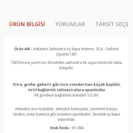
ÜRÜN BILGISI
YORUMLAR
TAKSIT SEÇEN
Ürün Adı :
Ankastre Salmastra Aç-kapa
Artema - ECA - Geberit
Uyumlu 180'
180 Derece yarım tur dönebilen salmastra ile suyun kontrolü daha
kolaydır.
Vitra, grohe, geberit gibi ince
standarttan küçük
başlıklı,
tırtıl bağlantılı salmastralara uyumludur
Alt gövdeye bağlantısı standart 1/2 dir.
Ankastre ara musluklar, ankastre bataryalar, çevirmeli banyo,
lavabo, eviye batarya gibi ürünlere uyumludur. Seramik aç-kapa
sistemlidir.
Stok Kodu :
01-094