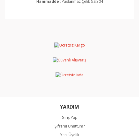
Hammadde
: Paslanmaz Çelik S.S.304
Bu ürünün fiyat bilgisi, resim, ürün açıklamalarında ve
diğer konularda yetersiz gördüğünüz noktaları öneri
Bu ürüne ilk yorumu siz yapın!
formunu kullanarak tarafımıza iletebilirsiniz.
Görüş ve önerileriniz için teşekkür ederiz.
Yorum Yaz
Ürün resmi kalitesiz, bozuk veya görüntülenemiyor.
Ürün açıklamasında eksik bilgiler bulunuyor.
Ürün bilgilerinde hatalar bulunuyor.
Ürün fiyatı diğer sitelerden daha pahalı.
Bu ürüne benzer farklı alternatifler olmalı.
YARDIM
Giriş Yap
Şifremi Unuttum?
Gönder
Yeni Üyelik