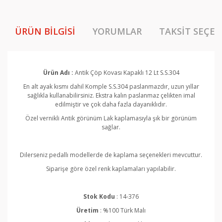
ÜRÜN BILGISI
YORUMLAR
TAKSIT SEÇEN
Ürün Adı :
Antik Çöp Kovası Kapaklı 12 Lt S.S.304
En alt ayak kısmı dahil Komple S.S.304 paslanmazdır, uzun yıllar
sağlıkla kullanabilirsiniz. Ekstra kalın paslanmaz çelikten imal
edilmiştir ve çok daha fazla dayanıklıdır.
Özel vernikli Antik görünüm Lak kaplamasıyla şık bir görünüm
sağlar.
Dilerseniz pedallı modellerde de kaplama seçenekleri mevcuttur.
Siparişe göre özel renk kaplamaları yapılabilir.
Stok Kodu
: 14-376
Üretim
: %100 Türk Malı