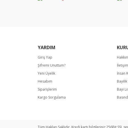
Ürün açıklamasında eksik bilgiler bulunuyor.
Ürün bilgilerinde hatalar bulunuyor.
Ürün fiyatı diğer sitelerden daha pahalı.
Bu ürüne benzer farklı alternatifler olmalı.
YARDIM
KUR
Giriş Yap
Hakkı
Şifremi Unuttum?
İletişi
Yeni Üyelik
İnsan 
Hesabım
Bayili
Siparişlerim
Bayi Li
Kargo Sorgulama
Basınd
Tüm Hakları Saklıdır. Kredi kartı bilgileriniz 256Bit SSL se