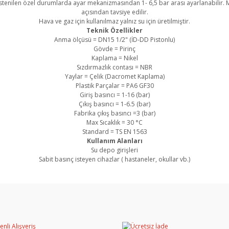
r istenilen özel durumlarda ayar mekanizmasından 1- 6,5 bar arası ayarlanabilir.
açısından tavsiye edilir.
Hava ve gaz için kullanılmaz yalnız su için üretilmiştir.
Teknik Özellikler
Anma ölçüsü =
DN15 1/
2" (İD-DD Pistonlu)
Gövde = Pirinç
Kaplama = Nikel
Sızdırmazlık contası = NBR
Yaylar = Çelik (Dacromet Kaplama)
Plastik Parçalar = PA6 GF30
Giriş basıncı = 1-16 (bar)
Çıkış basıncı = 1-6.5 (bar)
Fabrika çıkış basıncı =3 (bar)
Max Sıcaklık = 30 °C
Standard = TS EN 1563
Kullanım Alanları
Su depo girişleri
Sabit basınç isteyen cihazlar ( hastaneler, okullar vb.)
rında ve diğer konularda yetersiz gördüğünüz noktaları öneri formunu kullan
Bu ürüne ilk yorumu siz yapın!
miyor.