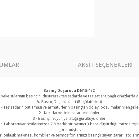
UMLAR
TAKSIT SEÇENEKLERI
Basınç Düşürücü DN15-1/2
eke sularının basıncını düşürerek tesisatlarda ve tesisatlara bağlı cihazlarda ol
Su Basınç Düşürücüleri (Regülatörleri):
 - Tesisatların patlaması ve armatürlerin basınçtan dolayı bozulmalarını engelle
2 - Koç darbesinin zararlarını önler.
3 - Basınçlı suyun yarattığı gürültüyü önler.
lar. Laboratuvar testlerimizde 7,8 barlık bir basıncı 3 bara düşürdüğümüzde to
görülmüştür.
r, bulaşık makinesi, kombiler ve termosifonlarınızı basınçlı suyun zararlı etkileri