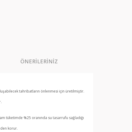
ÖNERILERINIZ
uşabilecek tahribatların önlenmesi için üretilmiştir.
r.
plam tüketimde %25 oranında su tasarrufu sağladığı
nden korur.