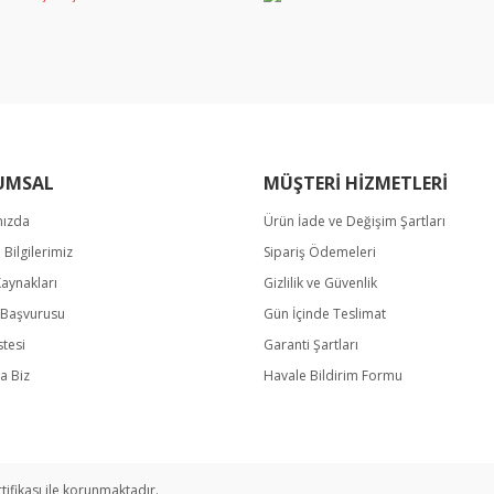
Yorum Yaz
UMSAL
MÜŞTERİ HİZMETLERİ
mızda
Ürün İade ve Değişim Şartları
Gönder
m Bilgilerimiz
Sipariş Ödemeleri
Kaynakları
Gizlilik ve Güvenlik
k Başvurusu
Gün İçinde Teslimat
stesi
Garanti Şartları
a Biz
Havale Bildirim Formu
rtifikası ile korunmaktadır.