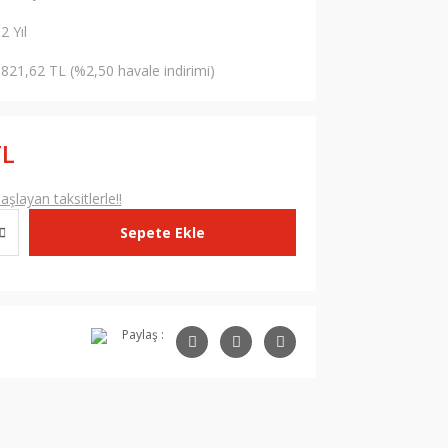
2 Yıl
821,62 TL (%2,50 havale indirimi)
TL
şlayan taksitlerle!!
Sepete Ekle
Paylaş :