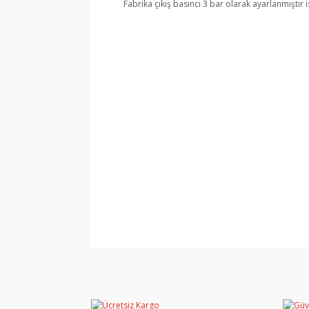
Fabrika çıkış basıncı 3 bar olarak ayarlanmıştı
Bu ürünün fiyat bilgisi, resim, ürün açıklamala
Görüş ve önerileriniz için teşekkür ederiz.
Ürün resmi kalitesiz, bozuk veya görüntülene