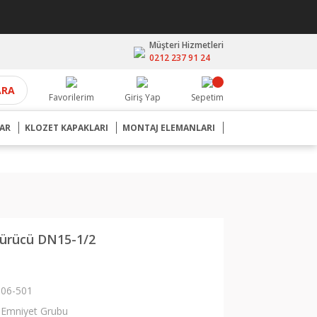
Müşteri Hizmetleri
0212 237 91 24
ARA
Favorilerim
Giriş Yap
Sepetim
AR
KLOZET KAPAKLARI
MONTAJ ELEMANLARI
ürücü DN15-1/2
06-501
Emniyet Grubu