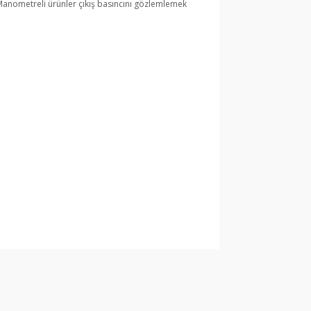
 Manometreli ürünler çıkış basıncını gözlemlemek
arak tarafımıza iletebilirsiniz.