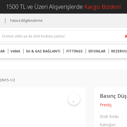
1500 TL ve Üzeri Alışverişlerde
Kargo Bizden!
i
Fatura Bilgilendirme
UAR
VANA
SU & GAZ BAĞLANTI
FİTTİNGS
SİFONLAR
REZERVU
 DN15-1/2
Basınç Düş
Prestij
Stok Kodu
Kategori