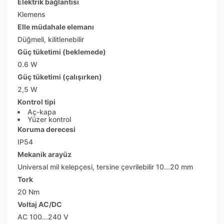
Elektrik bağlantısı
Klemens
Elle müdahale elemanı
Düğmeli, kilitlenebilir
Güç tüketimi (beklemede)
0.6 W
Güç tüketimi (çalışırken)
2,5 W
Kontrol tipi
Aç-kapa
Yüzer kontrol
Koruma derecesi
IP54
Mekanik arayüz
Universal mil kelepçesi, tersine çevrilebilir 10...20 mm
Tork
20 Nm
Voltaj AC/DC
AC 100...240 V