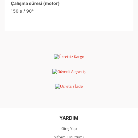
Çalışma süresi (motor)
150 s / 90°
Bu ürünün fiyat bilgisi, resim, ürün açıklamalarında ve
diğer konularda yetersiz gördüğünüz noktaları öneri
Bu ürüne ilk yorumu siz yapın!
formunu kullanarak tarafımıza iletebilirsiniz.
Görüş ve önerileriniz için teşekkür ederiz.
Yorum Yaz
Ürün resmi kalitesiz, bozuk veya görüntülenemiyor.
Ürün açıklamasında eksik bilgiler bulunuyor.
Ürün bilgilerinde hatalar bulunuyor.
Ürün fiyatı diğer sitelerden daha pahalı.
Bu ürüne benzer farklı alternatifler olmalı.
YARDIM
Giriş Yap
Şifremi Unuttum?