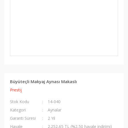
Büyüteçli Makyaj Aynası Makaslı
Prestij
Stok Kodu
14-040
Kategori
Aynalar
Garanti Süresi
2 Yıl
Havale
2.252,65 TL (%2,50 havale indirimi)