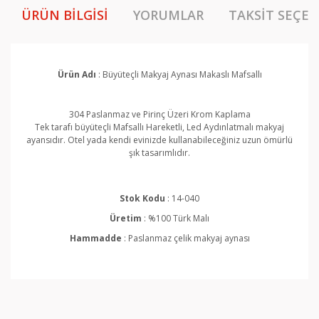
ÜRÜN BILGISI
YORUMLAR
TAKSIT SEÇEN
Ürün Adı
: Büyüteçli Makyaj Aynası Makaslı Mafsallı
304 Paslanmaz ve Pirinç Üzeri Krom Kaplama
Tek tarafı büyüteçli
Mafsallı Hareketli, Led Aydınlatmalı makyaj
ayansıdır. Otel yada kendi evinizde kullanabileceğiniz uzun ömürlü
şık tasarımlıdır.
Stok Kodu
: 14-040
Üretim
: %100 Türk Malı
Hammadde
: Paslanmaz çelik makyaj aynası
Bu ürünün fiyat bilgisi, resim, ürün açıklamalarında ve
diğer konularda yetersiz gördüğünüz noktaları öneri
Bu ürüne ilk yorumu siz yapın!
formunu kullanarak tarafımıza iletebilirsiniz.