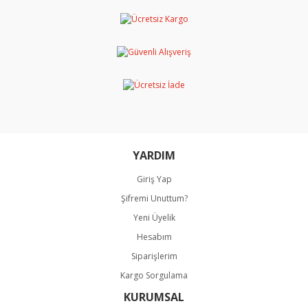
Görüş ve önerileriniz için teşekkür ederiz.
Yorum Yaz
Ürün resmi kalitesiz, bozuk veya görüntülenemiyor.
Ürün açıklamasında eksik bilgiler bulunuyor.
Ürün bilgilerinde hatalar bulunuyor.
Ürün fiyatı diğer sitelerden daha pahalı.
Bu ürüne benzer farklı alternatifler olmalı.
YARDIM
Giriş Yap
Şifremi Unuttum?
Gönder
Yeni Üyelik
Hesabım
Siparişlerim
Kargo Sorgulama
KURUMSAL