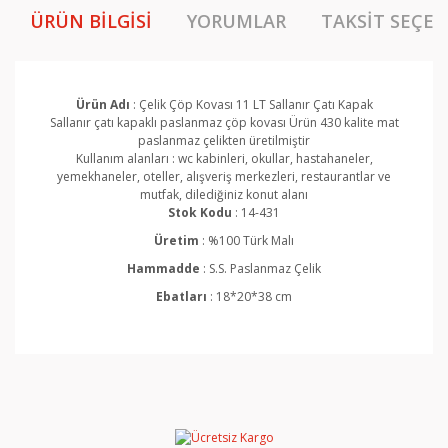
ÜRÜN BILGISI
YORUMLAR
TAKSIT SEÇEN
Ürün Adı
: Çelik Çöp Kovası 11 LT Sallanır Çatı Kapak
Sallanır çatı kapaklı paslanmaz çöp kovası Ürün 430 kalite mat
paslanmaz çelikten üretilmiştir
Kullanım alanları : wc kabinleri, okullar, hastahaneler,
yemekhaneler, oteller, alışveriş merkezleri, restaurantlar ve
mutfak, dilediğiniz konut alanı
Stok Kodu
: 14-431
Üretim
: %100 Türk Malı
Hammadde
: S.S. Paslanmaz Çelik
Ebatları
: 18*20*38 cm
Bu ürünün fiyat bilgisi, resim, ürün açıklamalarında ve
diğer konularda yetersiz gördüğünüz noktaları öneri
Bu ürüne ilk yorumu siz yapın!
formunu kullanarak tarafımıza iletebilirsiniz.
Görüş ve önerileriniz için teşekkür ederiz.
Yorum Yaz