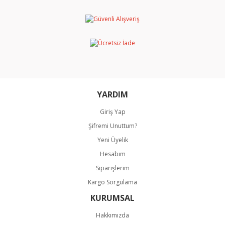
Ürün resmi kalitesiz, bozuk veya görüntülenemiyor.
Ürün açıklamasında eksik bilgiler bulunuyor.
Ürün bilgilerinde hatalar bulunuyor.
Ürün fiyatı diğer sitelerden daha pahalı.
Bu ürüne benzer farklı alternatifler olmalı.
YARDIM
Giriş Yap
Şifremi Unuttum?
Gönder
Yeni Üyelik
Hesabım
Siparişlerim
Kargo Sorgulama
KURUMSAL
Hakkımızda