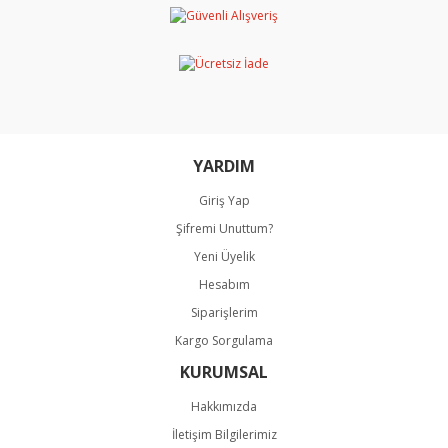
Ürün açıklamasında eksik bilgiler bulunuyor.
Ürün bilgilerinde hatalar bulunuyor.
Ürün fiyatı diğer sitelerden daha pahalı.
Bu ürüne benzer farklı alternatifler olmalı.
YARDIM
Giriş Yap
Şifremi Unuttum?
Gönder
Yeni Üyelik
Hesabım
Siparişlerim
Kargo Sorgulama
KURUMSAL
Hakkımızda
İletişim Bilgilerimiz