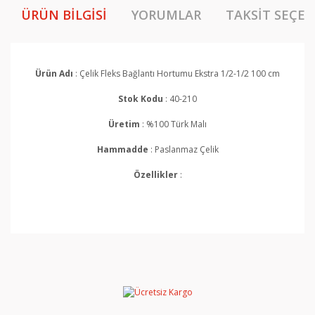
ÜRÜN BILGISI
YORUMLAR
TAKSIT SEÇEN
Ürün Adı
: Çelik Fleks Bağlantı Hortumu Ekstra 1/2-1/2 100 cm
Stok Kodu
: 40-210
Üretim
: %100 Türk Malı
Hammadde
: Paslanmaz Çelik
Özellikler
:
Bu ürünün fiyat bilgisi, resim, ürün açıklamalarında ve
diğer konularda yetersiz gördüğünüz noktaları öneri
Bu ürüne ilk yorumu siz yapın!
formunu kullanarak tarafımıza iletebilirsiniz.
Görüş ve önerileriniz için teşekkür ederiz.
Yorum Yaz
Ürün resmi kalitesiz, bozuk veya görüntülenemiyor.