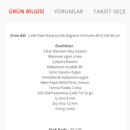
ÜRÜN BILGISI
YORUMLAR
TAKSIT SEÇEN
Ürün Adı
: Çelik Fleks Batarya Altı Bağlantı Hortumu M10-3/8 90 cm
Özellikler
:
3 Bar Standart Akış basıncı
Minimum eğim oranı
Çalışma Basıncı
Maksimum sıcaklık 90'
İçme Suyuna Uygun
Yemeklerde kullanıma uygun
Nikel Kaplı MS58 Pirinç Somun
Terma Plastik Conta
AISI 304 Paslanmaz Çelik Tel Örgü
İç ölcü 8 mm
Dış ölcü 12 mm
Oring conta
Stok Kodu
: 40-109