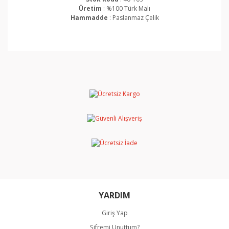
Üretim
: %100 Türk Malı
Hammadde
: Paslanmaz Çelik
Bu ürünün fiyat bilgisi, resim, ürün açıklamalarında ve
diğer konularda yetersiz gördüğünüz noktaları öneri
Bu ürüne ilk yorumu siz yapın!
formunu kullanarak tarafımıza iletebilirsiniz.
Görüş ve önerileriniz için teşekkür ederiz.
Yorum Yaz
Ürün resmi kalitesiz, bozuk veya görüntülenemiyor.
Ürün açıklamasında eksik bilgiler bulunuyor.
Ürün bilgilerinde hatalar bulunuyor.
Ürün fiyatı diğer sitelerden daha pahalı.
Bu ürüne benzer farklı alternatifler olmalı.
YARDIM
Giriş Yap
Şifremi Unuttum?