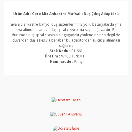
Ürün Adı : Cero Mix Ankastre Mafsallı Duş Çıkış Adaptörü
Sıva altı ankastre banyo, duş sistemlerinin 3 yollu bataryalarda yine
sıva altından sadece duş spral çıkışı alma seçeneği vardır. Bu
durumda duş spral çıkışının alt gagadaki yönlendiriciden değil de
duvardan duş askısıyla beraber bu adaptörden su çıkışı alınması
sağlanır.
Stok Kodu :
01-661
Üretim :
%100 Türk Malı
Hammadde :
Prinç
Bu ürünün fiyat bilgisi, resim, ürün açıklamalarında ve
diğer konularda yetersiz gördüğünüz noktaları öneri
Bu ürüne ilk yorumu siz yapın!
formunu kullanarak tarafımıza iletebilirsiniz.
Görüş ve önerileriniz için teşekkür ederiz.
Yorum Yaz
Ürün resmi kalitesiz, bozuk veya görüntülenemiyor.
Ürün açıklamasında eksik bilgiler bulunuyor.
Ürün bilgilerinde hatalar bulunuyor.