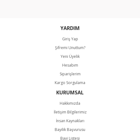
Ürün fiyatı diğer sitelerden daha pahalı.
Bu ürüne benzer farklı alternatifler olmalı.
YARDIM
Giriş Yap
Şifremi Unuttum?
Gönder
Yeni Üyelik
Hesabım
Siparişlerim
Kargo Sorgulama
KURUMSAL
Hakkımızda
İletişim Bilgilerimiz
İnsan Kaynakları
Bayilik Başvurusu
Bayi Listesi