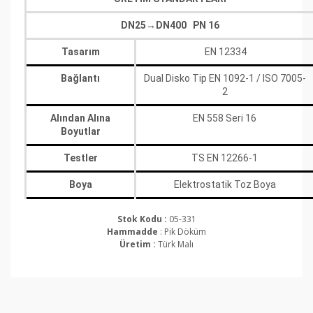
DN25→DN400
PN 16
Tasarım
EN 12334
Bağlantı
Dual Disko Tip EN 1092-1 / ISO 7005-
2
Alından Alına
EN 558 Seri 16
Boyutlar
Testler
TS EN 12266-1
Boya
Elektrostatik Toz Boya
Stok Kodu :
05-331
Hammadde
: Pik Döküm
Üretim :
Türk Malı
Bu ürünün fiyat bilgisi, resim, ürün açıklamalarında ve
diğer konularda yetersiz gördüğünüz noktaları öneri
Bu ürüne ilk yorumu siz yapın!
formunu kullanarak tarafımıza iletebilirsiniz.