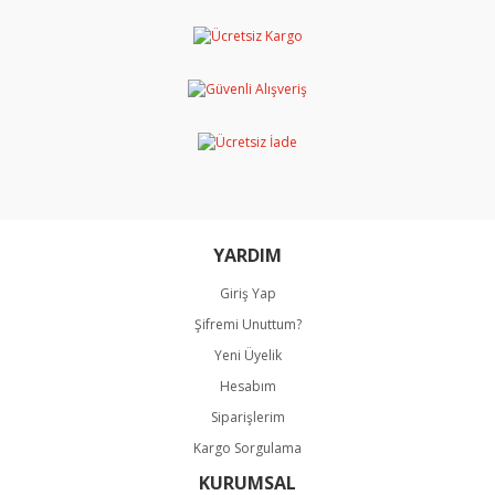
Görüş ve önerileriniz için teşekkür ederiz.
Yorum Yaz
Ürün resmi kalitesiz, bozuk veya görüntülenemiyor.
Ürün açıklamasında eksik bilgiler bulunuyor.
Ürün bilgilerinde hatalar bulunuyor.
Ürün fiyatı diğer sitelerden daha pahalı.
Bu ürüne benzer farklı alternatifler olmalı.
YARDIM
Giriş Yap
Şifremi Unuttum?
Gönder
Yeni Üyelik
Hesabım
Siparişlerim
Kargo Sorgulama
KURUMSAL