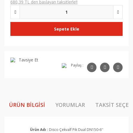
680,39 TL den başlayan taksitlerle!!
Sepete Ekle
Tavsiye Et
Paylaş :
ÜRÜN BILGISI
YORUMLAR
TAKSIT SEÇEN
Ürün Adı :
Disco Çekvalf Pik Dual DN150-6''