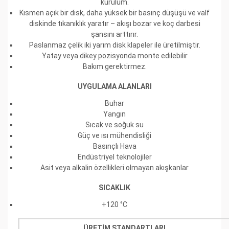
kurulum.
Kısmen açık bir disk, daha yüksek bir basınç düşüşü ve valf
diskinde tıkanıklık yaratır – akışı bozar ve koç darbesi
şansını arttırır.
Paslanmaz çelik iki yarım disk klapeler ile üretilmiştir.
Yatay veya dikey pozisyonda monte edilebilir
Bakım gerektirmez.
UYGULAMA ALANLARI
Buhar
Yangın
Sıcak ve soğuk su
Güç ve ısı mühendisliği
Basınçlı Hava
Endüstriyel teknolojiler
Asit veya alkalin özellikleri olmayan akışkanlar
SICAKLIK
+120 °C
ÜRETİM STANDARTLARI