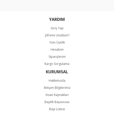
Bu ürüne benzer farklı alternatifler olmalı.
YARDIM
Giriş Yap
Şifremi Unuttum?
Gönder
Yeni Üyelik
Hesabım
Siparişlerim
Kargo Sorgulama
KURUMSAL
Hakkımızda
İletişim Bilgilerimiz
İnsan Kaynakları
Bayilik Başvurusu
Bayi Listesi