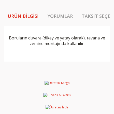
ÜRÜN BILGISI
YORUMLAR
TAKSIT SEÇEN
Boruların duvara (dikey ve yatay olarak), tavana ve
zemine montajında kullanılır.
Bu ürünün fiyat bilgisi, resim, ürün açıklamalarında ve
diğer konularda yetersiz gördüğünüz noktaları öneri
Bu ürüne ilk yorumu siz yapın!
formunu kullanarak tarafımıza iletebilirsiniz.
Görüş ve önerileriniz için teşekkür ederiz.
Yorum Yaz
Ürün resmi kalitesiz, bozuk veya görüntülenemiyor.
Ürün açıklamasında eksik bilgiler bulunuyor.
Ürün bilgilerinde hatalar bulunuyor.
Ürün fiyatı diğer sitelerden daha pahalı.