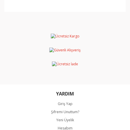
Bu ürünün fiyat bilgisi, resim, ürün açıklamalarında ve
diğer konularda yetersiz gördüğünüz noktaları öneri
Bu ürüne ilk yorumu siz yapın!
formunu kullanarak tarafımıza iletebilirsiniz.
Görüş ve önerileriniz için teşekkür ederiz.
Yorum Yaz
Ürün resmi kalitesiz, bozuk veya görüntülenemiyor.
Ürün açıklamasında eksik bilgiler bulunuyor.
Ürün bilgilerinde hatalar bulunuyor.
Ürün fiyatı diğer sitelerden daha pahalı.
Bu ürüne benzer farklı alternatifler olmalı.
YARDIM
Giriş Yap
Şifremi Unuttum?
Gönder
Yeni Üyelik
Hesabım