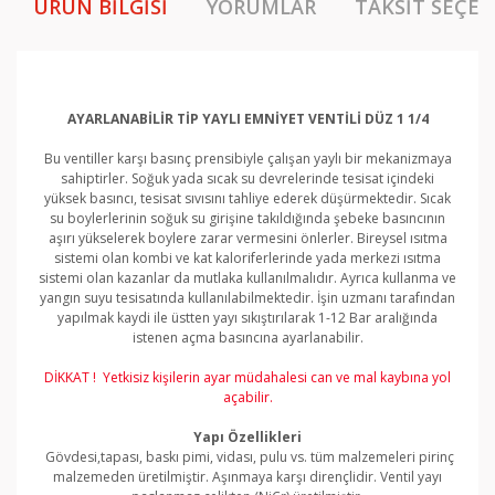
ÜRÜN BILGISI
YORUMLAR
TAKSIT SEÇEN
AYARLANABİLİR TİP YAYLI EMNİYET VENTİLİ DÜZ 1 1/4
Bu ventiller karşı basınç prensibiyle çalışan yaylı bir mekanizmaya
sahiptirler. Soğuk yada sıcak su devrelerinde tesisat içindeki
yüksek basıncı, tesisat sıvısını tahliye ederek düşürmektedir. Sıcak
su boylerlerinin soğuk su girişine takıldığında şebeke basıncının
aşırı yükselerek boylere zarar vermesini önlerler. Bireysel ısıtma
sistemi olan kombi ve kat kaloriferlerinde yada merkezi ısıtma
sistemi olan kazanlar da mutlaka kullanılmalıdır. Ayrıca kullanma ve
yangın suyu tesisatında kullanılabilmektedir. İşin uzmanı tarafından
yapılmak kaydi ile üstten yayı sıkıştırılarak 1-12 Bar aralığında
istenen açma basıncına ayarlanabilir.
DİKKAT ! Yetkisiz kişilerin ayar müdahalesi can ve mal kaybına yol
açabilir.
Yapı Özellikleri
Gövdesi,tapası, baskı pimi, vidası, pulu vs. tüm malzemeleri pirinç
malzemeden üretilmiştir. Aşınmaya karşı dirençlidir. Ventil yayı