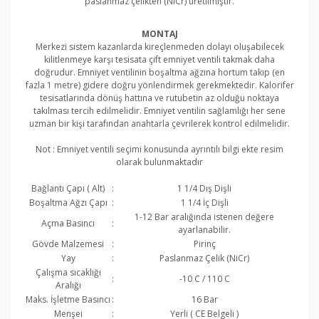
paslanmaz çelikten (NiCr) üretilmiştir.
MONTAJ
Merkezi sistem kazanlarda kireçlenmeden dolayı oluşabilecek
kilitlenmeye karşı tesisata çift emniyet ventili takmak daha
doğrudur. Emniyet ventilinin boşaltma ağzına hortum takıp (en
fazla 1 metre) gidere doğru yönlendirmek gerekmektedir. Kalorifer
tesisatlarında dönüş hattına ve rutubetin az olduğu noktaya
takılması tercih edilmelidir. Emniyet ventilin sağlamlığı her sene
uzman bir kişi tarafından anahtarla çevrilerek kontrol edilmelidir.
Not : Emniyet ventili seçimi konusunda ayrıntılı bilgi ekte resim
olarak bulunmaktadır
Bağlantı Çapı ( Alt)
:
1 1/4 Dış Dişli
Boşaltma Ağzı Çapı
:
1 1/4 İç Dişli
1-12 Bar aralığında istenen değere
Açma Basıncı
:
ayarlanabilir.
Gövde Malzemesi
:
Pirinç
Yay
:
Paslanmaz Çelik (NiCr)
Çalışma sıcaklığı
:
-10 C / 110 C
Aralığı
Maks. İşletme Basıncı
:
16 Bar
Menşei
:
Yerli ( CE Belgeli )