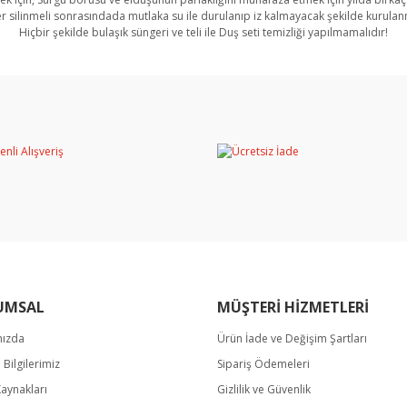
r silinmeli sonrasındada mutlaka su ile durulanıp iz kalmayacak şekilde kurulan
Hiçbir şekilde bulaşık süngeri ve teli ile Duş seti temizliği yapılmamalıdır!
rında ve diğer konularda yetersiz gördüğünüz noktaları öneri formunu kullan
Bu ürüne ilk yorumu siz yapın!
miyor.
Yorum Yaz
UMSAL
MÜŞTERİ HİZMETLERİ
mızda
Ürün İade ve Değişim Şartları
Gönder
m Bilgilerimiz
Sipariş Ödemeleri
Kaynakları
Gizlilik ve Güvenlik