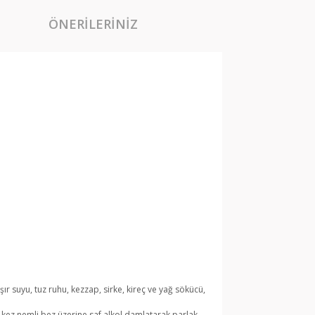
ÖNERILERINIZ
şır suyu, tuz ruhu, kezzap, sirke, kireç ve yağ sökücü,
 kez nemli bez üzerine saf alkol damlatarak parlak