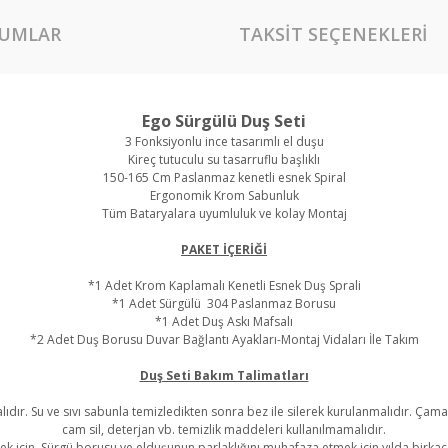
UMLAR
TAKSIT SEÇENEKLERI
Ego Sürgülü Duş Seti
3 Fonksiyonlu ince tasarımlı el duşu
Kireç tutuculu su tasarruflu başlıklı
150-165 Cm Paslanmaz kenetli esnek Spiral
Ergonomik Krom Sabunluk
Tüm Bataryalara uyumluluk ve kolay Montaj
PAKET İÇERİĞİ
*1 Adet Krom Kaplamalı Kenetli Esnek Duş Sprali
*1 Adet Sürgülü 304 Paslanmaz Borusu
*1 Adet Duş Askı Mafsalı
*2 Adet Duş Borusu Duvar Bağlantı Ayakları-Montaj Vidaları İle Takım
Duş Seti Bakım Talimatları
lıdır. Su ve sıvı sabunla temizledikten sonra bez ile silerek kurulanmalıdır. Çama
cam sil, deterjan vb. temizlik maddeleri kullanılmamalıdır.
 için, Sürgü borusu ve elduşunun parlaklığını muhafaza etmek için yılda birkaç