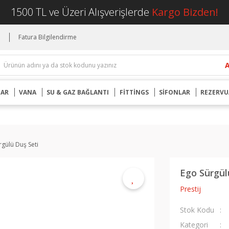
1500 TL ve Üzeri Alışverişlerde
Kargo Bizden!
i
Fatura Bilgilendirme
UAR
VANA
SU & GAZ BAĞLANTI
FİTTİNGS
SİFONLAR
REZERVU
rgülü Duş Seti
Ego Sürgül
Prestij
Stok Kodu
Kategori