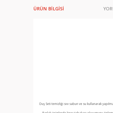
ÜRÜN BILGISI
YOR
Duş Seti temizliği sıvı sabun ve su kullanarak yapılma
Parlak ürünlerde kireç tabakası oluşumunu önlemek