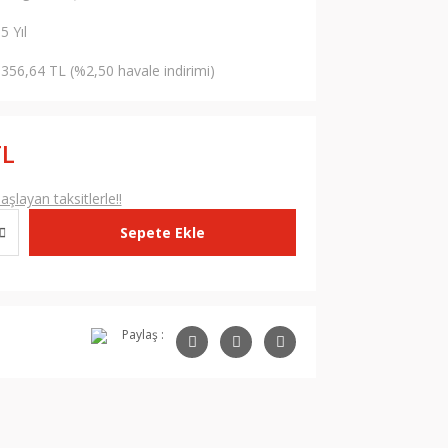
5 Yıl
356,64 TL (%2,50 havale indirimi)
TL
şlayan taksitlerle!!
Sepete Ekle
Paylaş :