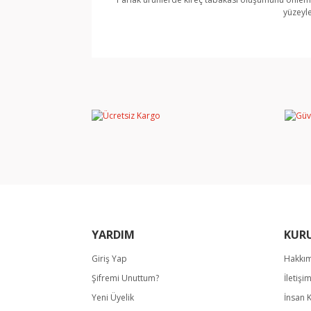
yüzeyle
Bu ürünün fiyat bilgisi, resim, ürün açıklamala
Görüş ve önerileriniz için teşekkür ederiz.
Ürün resmi kalitesiz, bozuk veya görüntülene
Ürün açıklamasında eksik bilgiler bulunuyor.
Ürün bilgilerinde hatalar bulunuyor.
Ürün fiyatı diğer sitelerden daha pahalı.
Bu ürüne benzer farklı alternatifler olmalı.
YARDIM
KUR
Giriş Yap
Hakkı
Şifremi Unuttum?
İletişi
Yeni Üyelik
İnsan 