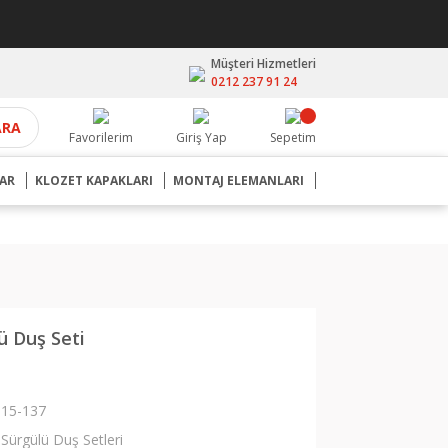
Müşteri Hizmetleri
0212 237 91 24
ARA
Favorilerim
Giriş Yap
Sepetim
AR
KLOZET KAPAKLARI
MONTAJ ELEMANLARI
ü Duş Seti
15-137
Sürgülü Duş Setleri