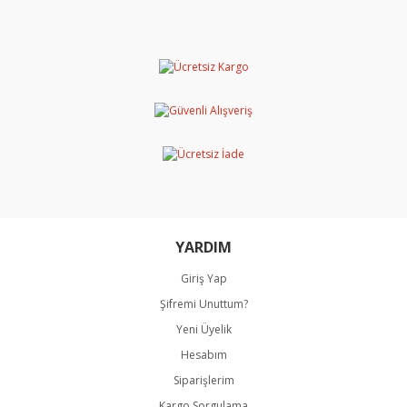
diğer konularda yetersiz gördüğünüz noktaları öneri
Bu ürüne ilk yorumu siz yapın!
formunu kullanarak tarafımıza iletebilirsiniz.
Görüş ve önerileriniz için teşekkür ederiz.
Yorum Yaz
Ürün resmi kalitesiz, bozuk veya görüntülenemiyor.
Ürün açıklamasında eksik bilgiler bulunuyor.
Ürün bilgilerinde hatalar bulunuyor.
Ürün fiyatı diğer sitelerden daha pahalı.
Bu ürüne benzer farklı alternatifler olmalı.
YARDIM
Giriş Yap
Şifremi Unuttum?
Gönder
Yeni Üyelik
Hesabım
Siparişlerim
Kargo Sorgulama