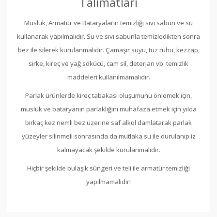
Talimatları
Musluk, Armatür ve Bataryaların temizliği sıvı sabun ve su
kullanarak yapılmalıdır. Su ve sıvı sabunla temizledikten sonra
bez ile silerek kurulanmalıdır. Çamaşır suyu, tuz ruhu, kezzap,
sirke, kireç ve yağ sökücü, cam sil, deterjan vb. temizlik
maddeleri kullanılmamalıdır.
Parlak ürünlerde kireç tabakası oluşumunu önlemek için,
musluk ve bataryanın parlaklığını muhafaza etmek için yılda
birkaç kez nemli bez üzerine saf alkol damlatarak parlak
yüzeyler silinmeli sonrasında da mutlaka su ile durulanıp iz
kalmayacak şekilde kurulanmalıdır.
Hiçbir şekilde bulaşık süngeri ve teli ile armatür temizliği
yapılmamalıdır!
Bu ürünün fiyat bilgisi, resim, ürün açıklamalarında ve