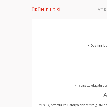
ÜRÜN BILGISI
YOR
•
Özel fırın b
• Tesisatta oluşabilece
A
Musluk, Armatür ve Bataryaların temizliği sıvı s