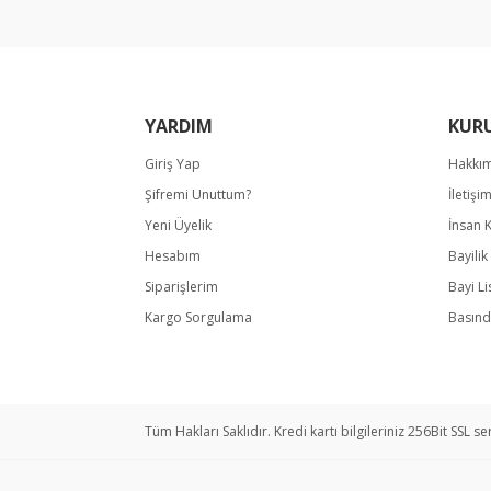
Ürün fiyatı diğer sitelerden daha pahalı.
Bu ürüne benzer farklı alternatifler olmalı.
YARDIM
KUR
Giriş Yap
Hakkı
Şifremi Unuttum?
İletişi
Yeni Üyelik
İnsan 
Hesabım
Bayili
Siparişlerim
Bayi Li
Kargo Sorgulama
Basınd
Tüm Hakları Saklıdır. Kredi kartı bilgileriniz 256Bit SSL se