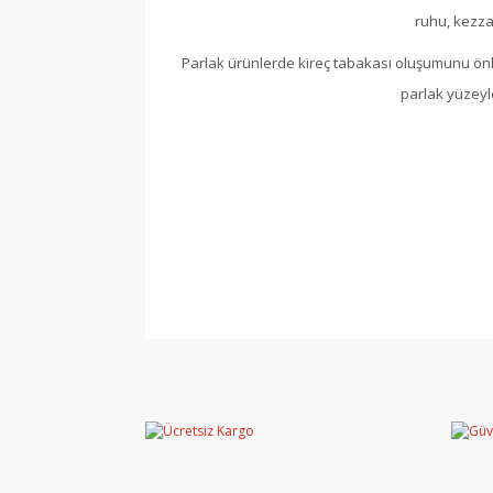
ruhu, kezzap
Parlak ürünlerde kireç tabakası oluşumunu önle
parlak yüzeyl
Bu ürünün fiyat bilgisi, resim, ürün açıklamala
Görüş ve önerileriniz için teşekkür ederiz.
Ürün resmi kalitesiz, bozuk veya görüntülene
Ürün açıklamasında eksik bilgiler bulunuyor.
Ürün bilgilerinde hatalar bulunuyor.