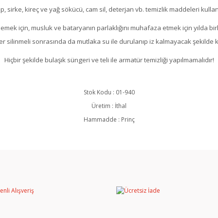
, sirke, kireç ve yağ sökücü, cam sil, deterjan vb. temizlik maddeleri kulla
mek için, musluk ve bataryanın parlaklığını muhafaza etmek için yılda bi
er silinmeli sonrasında da mutlaka su ile durulanıp iz kalmayacak şekilde k
Hiçbir şekilde bulaşık süngeri ve teli ile armatür temizliği yapılmamalıdır!
Stok Kodu
:
01-940
Üretim
:
İthal
Hammadde
:
Prinç
rında ve diğer konularda yetersiz gördüğünüz noktaları öneri formunu kullan
Bu ürüne ilk yorumu siz yapın!
miyor.
Yorum Yaz