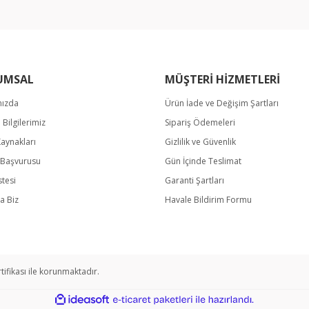
UMSAL
MÜŞTERİ HİZMETLERİ
mızda
Ürün İade ve Değişim Şartları
Gönder
m Bilgilerimiz
Sipariş Ödemeleri
Kaynakları
Gizlilik ve Güvenlik
k Başvurusu
Gün İçinde Teslimat
stesi
Garanti Şartları
a Biz
Havale Bildirim Formu
rtifikası ile korunmaktadır.
ile
ideasoft
e-