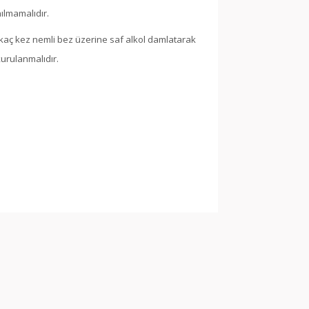
nılmamalıdır.
rkaç kez nemli bez üzerine saf alkol damlatarak
urulanmalıdır.
arak tarafımıza iletebilirsiniz.