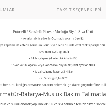
UMLAR
TAKSIT SEÇENEKLERI
Fotoselli / Sensörlü Pisuvar Musluğu Siyah Sıva Üstü
•
Ayarlanabilir süre ile Otomatik yıkama özelliği
oya kaplama ile estetik görünümlüdür. Siyah renk dışında özel renk siparişleriniz i
•
Sıva üstü 1/2 bağlantılı
•
Pil ile çalışma (4 adet AA Alkalin Pil)
•
Ayar valfini açarak veya kapatarak suyun akış hızı ayarlanabilir
•
İdeal çalışma basıncı 3-4 Bar
•
Su Sıcaklığı 0,1-60 °C
k her türlü kirliliğin armatüre zararını önlemek için daire girişinde filtre kull
rmatür-Batarya-Musluk Bakım Talimatla
abun ve su kullanarak yapılmalıdır. Su ve sıvı sabunla temizledikten sonra 