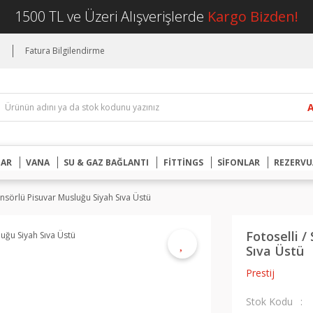
1500 TL ve Üzeri Alışverişlerde
Kargo Bizden!
i
Fatura Bilgilendirme
UAR
VANA
SU & GAZ BAĞLANTI
FİTTİNGS
SİFONLAR
REZERVU
Sensörlü Pisuvar Musluğu Siyah Sıva Üstü
Fotoselli /
Sıva Üstü
Prestij
Stok Kodu