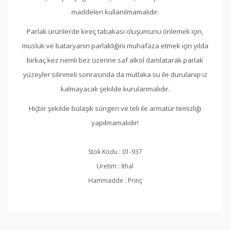
maddeleri kullanılmamalıdır.
Parlak ürünlerde kireç tabakası oluşumunu önlemek için,
musluk ve bataryanın parlaklığını muhafaza etmek için yılda
birkaç kez nemli bez üzerine saf alkol damlatarak parlak
yüzeyler silinmeli sonrasında da mutlaka su ile durulanıp iz
kalmayacak şekilde kurulanmalıdır.
Hiçbir şekilde bulaşık süngeri ve teli ile armatür temizliği
yapılmamalıdır!
Stok Kodu
:
01-937
Üretim
:
İthal
Hammadde
:
Prinç
Bu ürünün fiyat bilgisi, resim, ürün açıklamalarında ve
diğer konularda yetersiz gördüğünüz noktaları öneri
Bu ürüne ilk yorumu siz yapın!