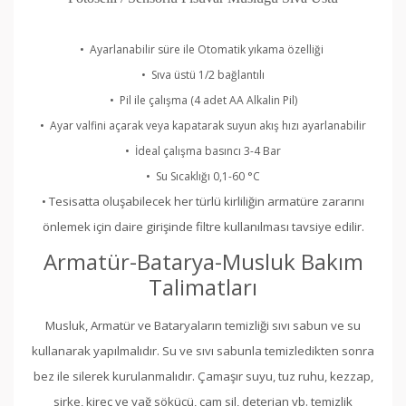
•
Ayarlanabilir süre ile Otomatik yıkama özelliği
•
Sıva üstü 1/2 bağlantılı
•
Pil ile çalışma (4 adet AA Alkalin Pil)
•
Ayar valfini açarak veya kapatarak suyun akış hızı ayarlanabilir
•
İdeal çalışma basıncı 3-4 Bar
•
Su Sıcaklığı 0,1-60 °C
• Tesisatta oluşabilecek her türlü kirliliğin armatüre zararını
önlemek için daire girişinde filtre kullanılması tavsiye edilir.
Armatür-Batarya-Musluk Bakım
Talimatları
Musluk, Armatür ve Bataryaların temizliği sıvı sabun ve su
kullanarak yapılmalıdır. Su ve sıvı sabunla temizledikten sonra
bez ile silerek kurulanmalıdır. Çamaşır suyu, tuz ruhu, kezzap,
sirke, kireç ve yağ sökücü, cam sil, deterjan vb. temizlik