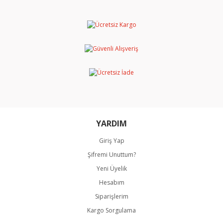
formunu kullanarak tarafımıza iletebilirsiniz.
Görüş ve önerileriniz için teşekkür ederiz.
Yorum Yaz
Ürün resmi kalitesiz, bozuk veya görüntülenemiyor.
Ürün açıklamasında eksik bilgiler bulunuyor.
Ürün bilgilerinde hatalar bulunuyor.
Ürün fiyatı diğer sitelerden daha pahalı.
Bu ürüne benzer farklı alternatifler olmalı.
YARDIM
Giriş Yap
Şifremi Unuttum?
Gönder
Yeni Üyelik
Hesabım
Siparişlerim
Kargo Sorgulama