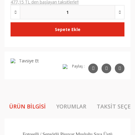
477,15 TL den başlayan taksitlerle!!
Sepete Ekle
Tavsiye Et
Paylaş :
ÜRÜN BILGISI
YORUMLAR
TAKSIT SEÇEN
Fotoselli / Sensörlü Pisuvar Musluğu Sıva Üstü