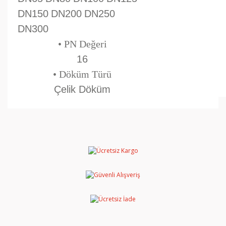
DN150
DN200
DN250
DN300
• PN Değeri
16
• Döküm Türü
Çelik Döküm
Bu ürünün fiyat bilgisi, resim, ürün açıklamalarında ve
diğer konularda yetersiz gördüğünüz noktaları öneri
Bu ürüne ilk yorumu siz yapın!
formunu kullanarak tarafımıza iletebilirsiniz.
Görüş ve önerileriniz için teşekkür ederiz.
Yorum Yaz
Ürün resmi kalitesiz, bozuk veya görüntülenemiyor.
Ürün açıklamasında eksik bilgiler bulunuyor.
Ürün bilgilerinde hatalar bulunuyor.
Ürün fiyatı diğer sitelerden daha pahalı.
Bu ürüne benzer farklı alternatifler olmalı.