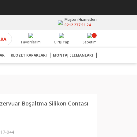
Müşteri Hizmetleri
0212 237 91 24
ARA
Favorilerim
Giriş Yap
Sepetim
AR
KLOZET KAPAKLARI
MONTAJ ELEMANLARI
rvuar Boşaltma Silikon Contası
17-044