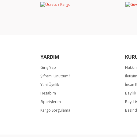
Ürün resmi kalitesiz, bozuk veya görüntülene
Ürün açıklamasında eksik bilgiler bulunuyor.
Ürün bilgilerinde hatalar bulunuyor.
Ürün fiyatı diğer sitelerden daha pahalı.
Bu ürüne benzer farklı alternatifler olmalı.
YARDIM
KUR
Giriş Yap
Hakkı
Şifremi Unuttum?
İletişi
Yeni Üyelik
İnsan 
Hesabım
Bayili
Siparişlerim
Bayi Li
Kargo Sorgulama
Basınd