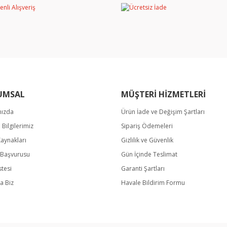
miyor.
Yorum Yaz
UMSAL
MÜŞTERİ HİZMETLERİ
mızda
Ürün İade ve Değişim Şartları
Gönder
m Bilgilerimiz
Sipariş Ödemeleri
Kaynakları
Gizlilik ve Güvenlik
k Başvurusu
Gün İçinde Teslimat
stesi
Garanti Şartları
a Biz
Havale Bildirim Formu