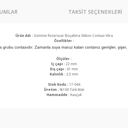
UMLAR
TAKSIT SEÇENEKLERI
Ürün Adı :
Gömme Rezervuar Boşaltma Silikon Contası Vitra
Özellikler :
grubu contasıdır. Zamanla suya maruz kalan contanız genişler, şişer,
Ölçüler :
İç çapı :
22 mm
Dış çapı :
61 mm
Kalınlık :
3,5 mm
Stok Kodu :
17-044
Üretim :
%100 Türk Malı
Hammadde :
Kauçuk
rında ve diğer konularda yetersiz gördüğünüz noktaları öneri formunu kullan
Bu ürüne ilk yorumu siz yapın!