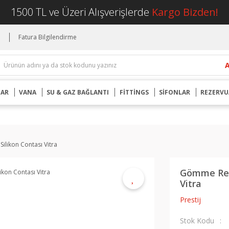
1500 TL ve Üzeri Alışverişlerde
Kargo Bizden!
i
Fatura Bilgilendirme
UAR
VANA
SU & GAZ BAĞLANTI
FİTTİNGS
SİFONLAR
REZERVU
likon Contası Vitra
Gömme Reze
Vitra
Prestij
Stok Kodu