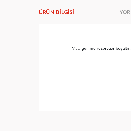
ÜRÜN BILGISI
YOR
Vitra gömme rezervuar boşaltma 
Bu ürünün fiyat bilgisi, resim, ürün açıklamala
Görüş ve önerileriniz için teşekkür ederiz.