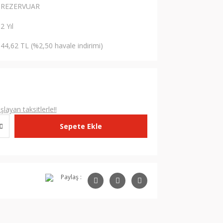
REZERVUAR
2 Yıl
44,62 TL (%2,50 havale indirimi)
L
layan taksitlerle!!
Sepete Ekle
Paylaş :