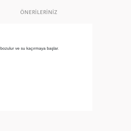
ÖNERILERINIZ
 bozulur ve su kaçırmaya başlar.
arak tarafımıza iletebilirsiniz.