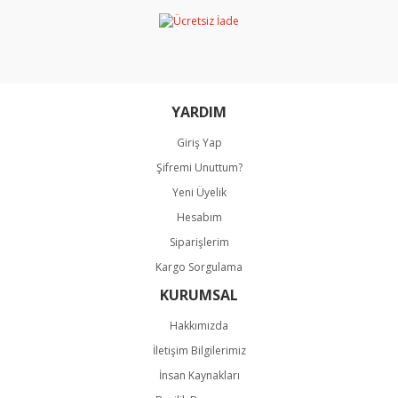
Ürün bilgilerinde hatalar bulunuyor.
Ürün fiyatı diğer sitelerden daha pahalı.
Bu ürüne benzer farklı alternatifler olmalı.
YARDIM
Giriş Yap
Şifremi Unuttum?
Gönder
Yeni Üyelik
Hesabım
Siparişlerim
Kargo Sorgulama
KURUMSAL
Hakkımızda
İletişim Bilgilerimiz
İnsan Kaynakları