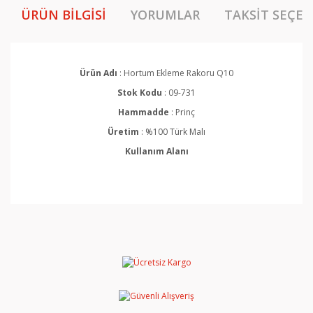
ÜRÜN BILGISI
YORUMLAR
TAKSIT SEÇEN
Ürün Adı
: Hortum Ekleme Rakoru Q10
Stok Kodu
: 09-731
Hammadde
: Prinç
Üretim
: %100 Türk Malı
Kullanım Alanı
Bu ürünün fiyat bilgisi, resim, ürün açıklamalarında ve
diğer konularda yetersiz gördüğünüz noktaları öneri
Bu ürüne ilk yorumu siz yapın!
formunu kullanarak tarafımıza iletebilirsiniz.
Görüş ve önerileriniz için teşekkür ederiz.
Yorum Yaz
Ürün resmi kalitesiz, bozuk veya görüntülenemiyor.
Ürün açıklamasında eksik bilgiler bulunuyor.