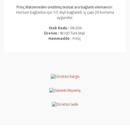
Prinç Malzemeden üretilmiş tesisat ara bağlantı elemanı
dır.
Hortum bağlantısı için 1/2 dişli bağlantılı, iç çapı 20 hortuma
uygundur.
Stok Kodu :
09-204
Üretim :
%100 Türk Malı
Hammadde :
Prinç
Bu ürünün fiyat bilgisi, resim, ürün açıklamalarında ve
diğer konularda yetersiz gördüğünüz noktaları öneri
Bu ürüne ilk yorumu siz yapın!
formunu kullanarak tarafımıza iletebilirsiniz.
Görüş ve önerileriniz için teşekkür ederiz.
Yorum Yaz
Ürün resmi kalitesiz, bozuk veya görüntülenemiyor.
Ürün açıklamasında eksik bilgiler bulunuyor.
Ürün bilgilerinde hatalar bulunuyor.
Ürün fiyatı diğer sitelerden daha pahalı.
Bu ürüne benzer farklı alternatifler olmalı.