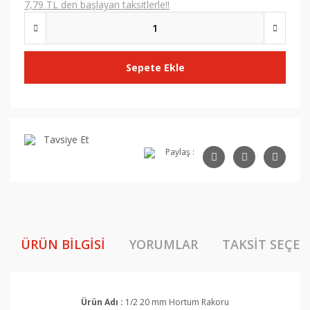
7,79 TL den başlayan taksitlerle!!
Sepete Ekle
Tavsiye Et
Paylaş :
ÜRÜN BILGISI
YORUMLAR
TAKSIT SEÇEN
Ürün Adı :
1/2 20 mm Hortum Rakoru