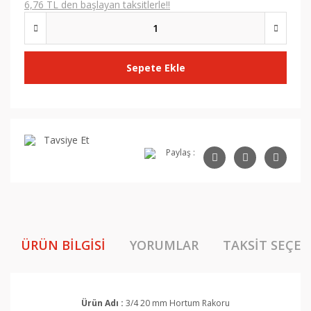
6,76 TL den başlayan taksitlerle!!
Sepete Ekle
Tavsiye Et
Paylaş :
ÜRÜN BILGISI
YORUMLAR
TAKSIT SEÇEN
Ürün Adı :
3/4 20 mm Hortum Rakoru