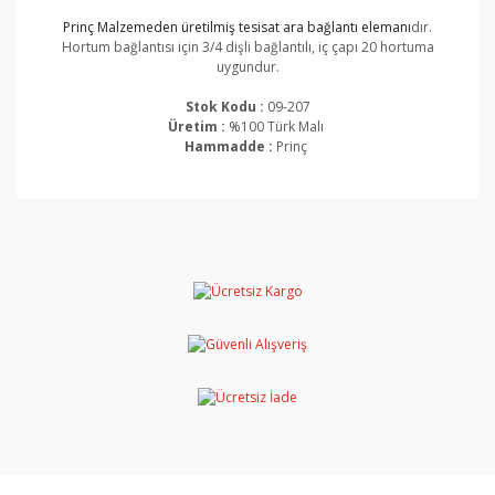
Prinç Malzemeden üretilmiş tesisat ara bağlantı elemanı
dır.
Hortum bağlantısı için 3/4 dişli bağlantılı, iç çapı 20 hortuma
uygundur.
Stok Kodu :
09-207
Üretim :
%100 Türk Malı
Hammadde :
Prinç
Bu ürünün fiyat bilgisi, resim, ürün açıklamalarında ve
diğer konularda yetersiz gördüğünüz noktaları öneri
Bu ürüne ilk yorumu siz yapın!
formunu kullanarak tarafımıza iletebilirsiniz.
Görüş ve önerileriniz için teşekkür ederiz.
Yorum Yaz
Ürün resmi kalitesiz, bozuk veya görüntülenemiyor.
Ürün açıklamasında eksik bilgiler bulunuyor.
Ürün bilgilerinde hatalar bulunuyor.
Ürün fiyatı diğer sitelerden daha pahalı.
Bu ürüne benzer farklı alternatifler olmalı.