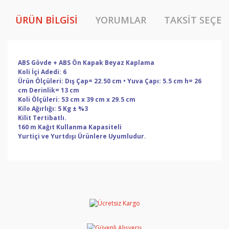
ÜRÜN BILGISI
YORUMLAR
TAKSIT SEÇEN
ABS Gövde + ABS Ön Kapak Beyaz Kaplama
Koli İçi Adedi: 6
Ürün Ölçüleri: Dış Çap= 22.50 cm • Yuva Çapı: 5.5 cm h= 26
cm Derinlik= 13 cm
Koli Ölçüleri: 53 cm x 39 cm x 29.5 cm
Kilo Ağırlığı: 5 Kg ± %3
Kilit Tertibatlı.
160 m Kağıt Kullanma Kapasiteli
Yurtiçi ve Yurtdışı Ürünlere Uyumludur.
Bu ürünün fiyat bilgisi, resim, ürün açıklamalarında ve
diğer konularda yetersiz gördüğünüz noktaları öneri
Bu ürüne ilk yorumu siz yapın!
formunu kullanarak tarafımıza iletebilirsiniz.
Görüş ve önerileriniz için teşekkür ederiz.
Yorum Yaz
Ürün resmi kalitesiz, bozuk veya görüntülenemiyor.