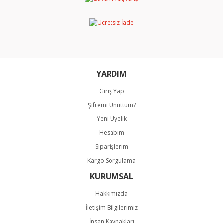
Ürün açıklamasında eksik bilgiler bulunuyor.
Ürün bilgilerinde hatalar bulunuyor.
Ürün fiyatı diğer sitelerden daha pahalı.
Bu ürüne benzer farklı alternatifler olmalı.
YARDIM
Giriş Yap
Şifremi Unuttum?
Gönder
Yeni Üyelik
Hesabım
Siparişlerim
Kargo Sorgulama
KURUMSAL
Hakkımızda
İletişim Bilgilerimiz
İnsan Kaynakları