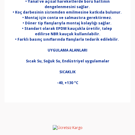
• Yanal ve açısal hareketlerde boru hattının
dengelenmesini sağlar.
• Koç darbesinin sistemden emilmesine katkıda bulunur.
• Montaj için conta ve salmastıra gerektirmez.
• Döner tip flanşlarıyla montaj kolaylığı sağlar.
• Standart olarak EPDM kauçukla üretilir, talep
edilirse NBR kauçuk kullanılabilir.
• Farklı basınç sınıflarında flanşlarla tedarik edilebilir.
UYGULAMA ALANLARI
Sıcak Su, Soğuk Su, Endüstriyel uygulamalar
SICAKLIK
-40, +130 °C
Bu ürünün fiyat bilgisi, resim, ürün açıklamalarında ve
diğer konularda yetersiz gördüğünüz noktaları öneri
Bu ürüne ilk yorumu siz yapın!
formunu kullanarak tarafımıza iletebilirsiniz.
Görüş ve önerileriniz için teşekkür ederiz.
Yorum Yaz