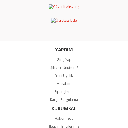
Ürün resmi kalitesiz, bozuk veya görüntülenemiyor.
Ürün açıklamasında eksik bilgiler bulunuyor.
Ürün bilgilerinde hatalar bulunuyor.
Ürün fiyatı diğer sitelerden daha pahalı.
Bu ürüne benzer farklı alternatifler olmalı.
YARDIM
Giriş Yap
Şifremi Unuttum?
Gönder
Yeni Üyelik
Hesabım
Siparişlerim
Kargo Sorgulama
KURUMSAL
Hakkımızda
İletişim Bilgilerimiz