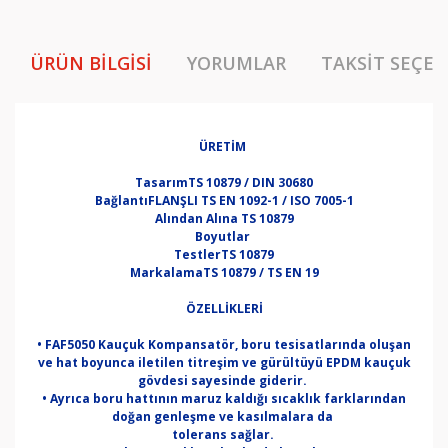
ÜRÜN BILGISI
YORUMLAR
TAKSIT SEÇEN
ÜRETİM
Tasarım
TS 10879 / DIN 30680
Bağlantı
FLANŞLI TS EN 1092-1 / ISO 7005-1
Alından Alına
TS 10879
Boyutlar
Testler
TS 10879
Markalama
TS 10879 / TS EN 19
ÖZELLİKLERİ
• FAF5050 Kauçuk Kompansatör, boru tesisatlarında oluşan
ve hat boyunca iletilen titreşim ve gürültüyü EPDM kauçuk
gövdesi sayesinde giderir.
• Ayrıca boru hattının maruz kaldığı sıcaklık farklarından
doğan genleşme ve kasılmalara da
tolerans sağlar.