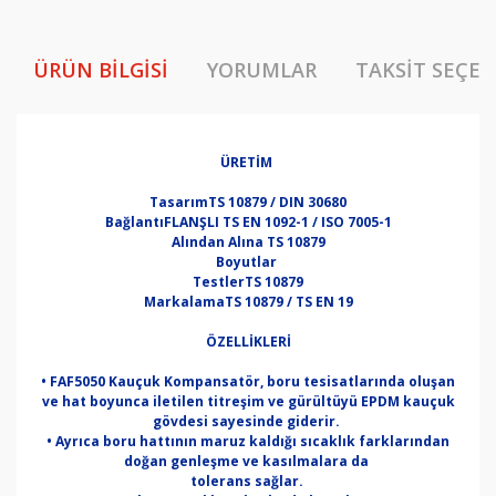
ÜRÜN BILGISI
YORUMLAR
TAKSIT SEÇEN
ÜRETİM
Tasarım
TS 10879 / DIN 30680
Bağlantı
FLANŞLI TS EN 1092-1 / ISO 7005-1
Alından Alına
TS 10879
Boyutlar
Testler
TS 10879
Markalama
TS 10879 / TS EN 19
ÖZELLİKLERİ
• FAF5050 Kauçuk Kompansatör, boru tesisatlarında oluşan
ve hat boyunca iletilen titreşim ve gürültüyü EPDM kauçuk
gövdesi sayesinde giderir.
• Ayrıca boru hattının maruz kaldığı sıcaklık farklarından
doğan genleşme ve kasılmalara da
tolerans sağlar.