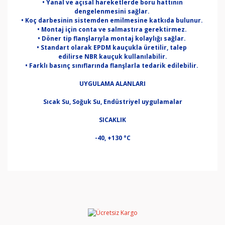
• Yanal ve açısal hareketlerde boru hattının
dengelenmesini sağlar.
• Koç darbesinin sistemden emilmesine katkıda bulunur.
• Montaj için conta ve salmastıra gerektirmez.
• Döner tip flanşlarıyla montaj kolaylığı sağlar.
• Standart olarak EPDM kauçukla üretilir, talep
edilirse NBR kauçuk kullanılabilir.
• Farklı basınç sınıflarında flanşlarla tedarik edilebilir.
UYGULAMA ALANLARI
Sıcak Su, Soğuk Su, Endüstriyel uygulamalar
SICAKLIK
-40, +130 °C
Bu ürünün fiyat bilgisi, resim, ürün açıklamalarında ve
diğer konularda yetersiz gördüğünüz noktaları öneri
Bu ürüne ilk yorumu siz yapın!
formunu kullanarak tarafımıza iletebilirsiniz.
Görüş ve önerileriniz için teşekkür ederiz.
Yorum Yaz