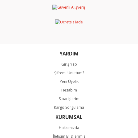
Ürün resmi kalitesiz, bozuk veya görüntülenemiyor.
Ürün açıklamasında eksik bilgiler bulunuyor.
Ürün bilgilerinde hatalar bulunuyor.
Ürün fiyatı diğer sitelerden daha pahalı.
Bu ürüne benzer farklı alternatifler olmalı.
YARDIM
Giriş Yap
Şifremi Unuttum?
Gönder
Yeni Üyelik
Hesabım
Siparişlerim
Kargo Sorgulama
KURUMSAL
Hakkımızda
İletişim Bilgilerimiz