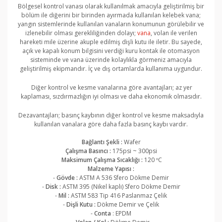
Bölgesel kontrol vanası olarak kullanılmak amacıyla geliştirilmiş bir
bölüm ile diğerini bir birinden ayırmada kullanılan kelebek vana;
yangın sistemlerinde kullanılan vanaların konumunun görülebilir ve
izlenebilir olması gerekliliğinden dolayı;
vana
, volan ile verilen
hareketi mile üzerine akuple edilmiş dişli kutu ile iletir. Bu sayede,
açık ve kapalı konum bilgisini verdiği kuru kontak ile otomasyon
sisteminde ve vana üzerinde kolaylıkla görmeniz amacıyla
geliştirilmiş ekipmandır. İç ve dış ortamlarda kullanıma uygundur.
Diğer kontrol ve kesme vanalarına göre avantajları; az yer
kaplaması, sızdırmazlığın iyi olması ve daha ekonomik olmasıdır.
Dezavantajları; basınç kaybının diğer kontrol ve kesme maksadıyla
kullanılan vanalara göre daha fazla basınç kaybı vardır.
Bağlantı Şekli :
Wafer
Çalışma Basıncı :
175psi ~ 300psi
Maksimum Çalışma Sıcaklığı :
120 ºC
Malzeme Yapısı :
-
Gövde :
ASTM A 536 Sfero Dökme Demir
-
Disk :
ASTM 395 (Nikel kaplı) Sfero Dökme Demir
-
Mil :
ASTM 583 Tip 416 Paslanmaz Çelik
-
Dişli Kutu :
Dökme Demir ve Çelik
-
Conta
: EPDM