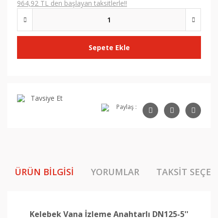
964,92 TL den başlayan taksitlerle!!
Sepete Ekle
Tavsiye Et
Paylaş :
ÜRÜN BILGISI
YORUMLAR
TAKSIT SEÇEN
Kelebek Vana İzleme Anahtarlı DN125-5''