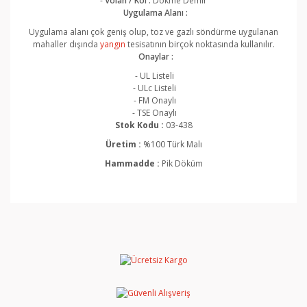
-
Volan / Kol :
Dökme Demir
Uygulama Alanı :
Uygulama alanı çok geniş olup, toz ve gazlı söndürme uygulanan
mahaller dışı
nda
yangın
tesisatının birç
ok noktasında kullanılır.
Onaylar :
- UL Listeli
- ULc Listeli
- FM Onaylı
- TSE Onaylı
Stok Kodu :
03-438
Üretim :
%100 Türk Malı
Hammadde :
Pik Döküm
Bu ürünün fiyat bilgisi, resim, ürün açıklamalarında ve
diğer konularda yetersiz gördüğünüz noktaları öneri
Bu ürüne ilk yorumu siz yapın!
formunu kullanarak tarafımıza iletebilirsiniz.
Görüş ve önerileriniz için teşekkür ederiz.
Yorum Yaz
Ürün resmi kalitesiz, bozuk veya görüntülenemiyor.
Ürün açıklamasında eksik bilgiler bulunuyor.