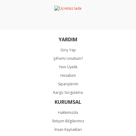
Ürün bilgilerinde hatalar bulunuyor.
Ürün fiyatı diğer sitelerden daha pahalı.
Bu ürüne benzer farklı alternatifler olmalı.
YARDIM
Giriş Yap
Şifremi Unuttum?
Gönder
Yeni Üyelik
Hesabım
Siparişlerim
Kargo Sorgulama
KURUMSAL
Hakkımızda
İletişim Bilgilerimiz
İnsan Kaynakları