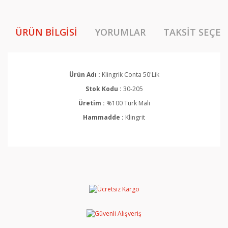
ÜRÜN BILGISI
YORUMLAR
TAKSIT SEÇEN
Ürün Adı :
Klingrik Conta 50'Lik
Stok Kodu :
30-205
Üretim :
%100 Türk Malı
Hammadde :
Klingrit
Bu ürünün fiyat bilgisi, resim, ürün açıklamalarında ve
diğer konularda yetersiz gördüğünüz noktaları öneri
Bu ürüne ilk yorumu siz yapın!
formunu kullanarak tarafımıza iletebilirsiniz.
Görüş ve önerileriniz için teşekkür ederiz.
Yorum Yaz
Ürün resmi kalitesiz, bozuk veya görüntülenemiyor.
Ürün açıklamasında eksik bilgiler bulunuyor.