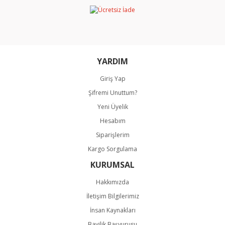
Ürün bilgilerinde hatalar bulunuyor.
Ürün fiyatı diğer sitelerden daha pahalı.
Bu ürüne benzer farklı alternatifler olmalı.
YARDIM
Giriş Yap
Şifremi Unuttum?
Gönder
Yeni Üyelik
Hesabım
Siparişlerim
Kargo Sorgulama
KURUMSAL
Hakkımızda
İletişim Bilgilerimiz
İnsan Kaynakları
Bayilik Başvurusu