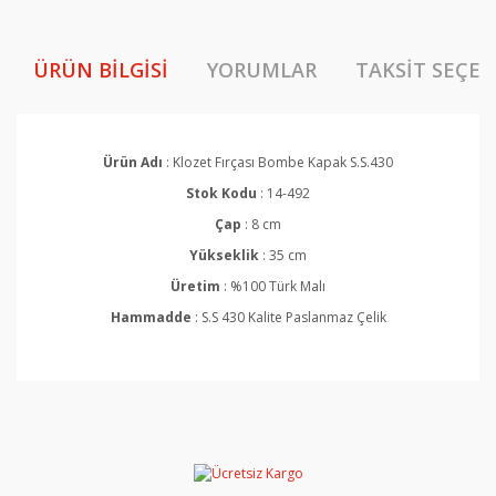
ÜRÜN BILGISI
YORUMLAR
TAKSIT SEÇEN
Ürün Adı
: Klozet Fırçası Bombe Kapak S.S.430
Stok Kodu
: 14-492
Çap
: 8 cm
Yükseklik
: 35 cm
Üretim
: %100 Türk Malı
Hammadde
: S.S 430 Kalite Paslanmaz Çelik
Bu ürünün fiyat bilgisi, resim, ürün açıklamalarında ve
diğer konularda yetersiz gördüğünüz noktaları öneri
Bu ürüne ilk yorumu siz yapın!
formunu kullanarak tarafımıza iletebilirsiniz.
Görüş ve önerileriniz için teşekkür ederiz.
Yorum Yaz