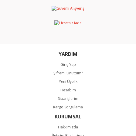
Ürün resmi kalitesiz, bozuk veya görüntülenemiyor.
Ürün açıklamasında eksik bilgiler bulunuyor.
Ürün bilgilerinde hatalar bulunuyor.
Ürün fiyatı diğer sitelerden daha pahalı.
Bu ürüne benzer farklı alternatifler olmalı.
YARDIM
Giriş Yap
Şifremi Unuttum?
Gönder
Yeni Üyelik
Hesabım
Siparişlerim
Kargo Sorgulama
KURUMSAL
Hakkımızda
İletişim Bilgilerimiz