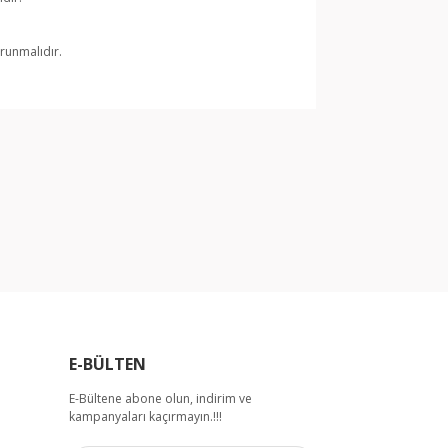
runmalıdır.
arak tarafımıza iletebilirsiniz.
E-BÜLTEN
E-Bültene abone olun, indirim ve
kampanyaları kaçırmayın.!!!