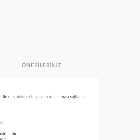
ÖNERILERINIZ
r ile oluşabilecek havasının da alınması sağlanır.
ir.
nılmalıdır.
dır.