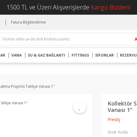
1500 TL ve Üzeri Alışverişlerde
Kargo Bizden!
i
Fatura Bilgilendirme
UAR
VANA
SU & GAZ BAĞLANTI
FİTTİNGS
SİFONLAR
REZERVU
altma Prüjörlü Tahliye Vanası 1''
Kollektör 
Vanası 1''
Prestij
Stok Kodu