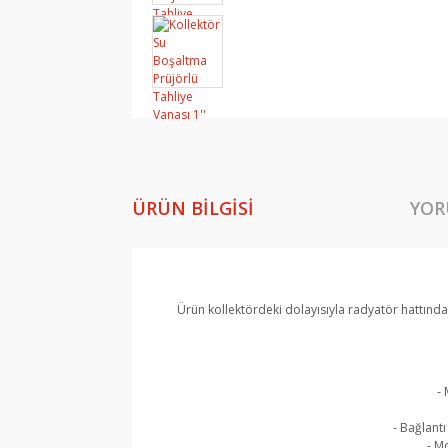
ÜRÜN BILGISI
YOR
Ürün kollektördeki dolayısıyla radyatör hattındak
- 
- Bağlantı
- M