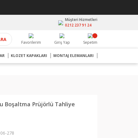
Müşteri Hizmetleri
0212 237 91 24
ARA
Favorilerim
Giriş Yap
Sepetim
AR
KLOZET KAPAKLARI
MONTAJ ELEMANLARI
Su Boşaltma Prüjörlü Tahliye
06-278