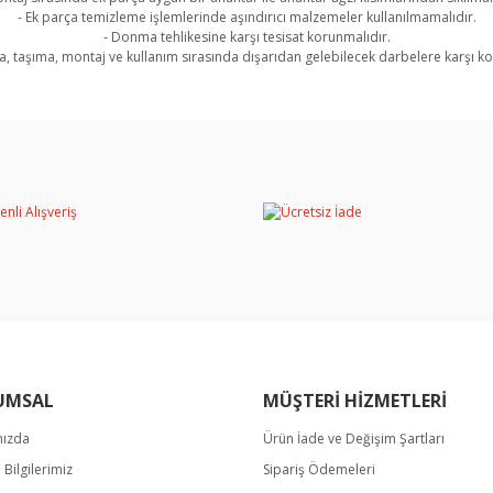
- Ek parça temizleme işlemlerinde aşındırıcı malzemeler kullanılmamalıdır.
- Donma tehlikesine karşı tesisat korunmalıdır.
, taşıma, montaj ve kullanım sırasında dışarıdan gelebilecek darbelere karşı ko
rında ve diğer konularda yetersiz gördüğünüz noktaları öneri formunu kullan
Bu ürüne ilk yorumu siz yapın!
miyor.
Yorum Yaz
UMSAL
MÜŞTERİ HİZMETLERİ
mızda
Ürün İade ve Değişim Şartları
Gönder
m Bilgilerimiz
Sipariş Ödemeleri