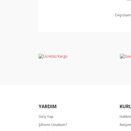
- Depolama
Bu ürünün fiyat bilgisi, resim, ürün açıklamala
Görüş ve önerileriniz için teşekkür ederiz.
Ürün resmi kalitesiz, bozuk veya görüntülene
Ürün açıklamasında eksik bilgiler bulunuyor.
Ürün bilgilerinde hatalar bulunuyor.
Ürün fiyatı diğer sitelerden daha pahalı.
Bu ürüne benzer farklı alternatifler olmalı.
YARDIM
KUR
Giriş Yap
Hakkı
Şifremi Unuttum?
İletişi