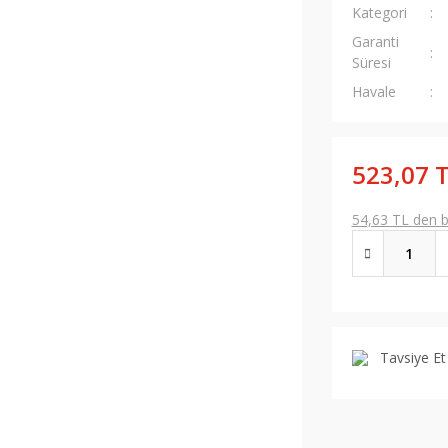
Kategori
Garanti
Süresi
Havale
523,07 
54,63 TL den ba
Tavsiye Et