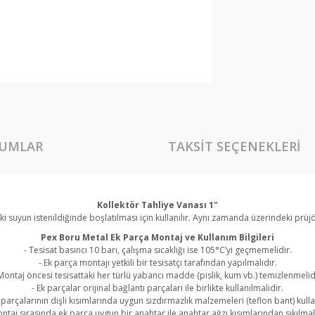
UMLAR
TAKSIT SEÇENEKLERI
Kollektör Tahliye Vanası 1"
i suyun istenildiğinde boşlatılması için kullanılır. Aynı zamanda üzerindeki prüjö
Pex Boru Metal Ek Parça Montaj ve Kullanım Bilgileri
- Tesisat basıncı 10 barı, çalışma sıcaklığı ise 105°C’yi geçmemelidir.
- Ek parça montajı yetkili bir tesisatçı tarafından yapılmalıdır.
Montaj öncesi tesisattaki her türlü yabancı madde (pislik, kum vb.) temizlenmelid
- Ek parçalar orijinal bağlantı parçaları ile birlikte kullanılmalıdır.
 parçalarının dişli kısımlarında uygun sızdırmazlık malzemeleri (teflon bant) kulla
ontaj sırasında ek parça uygun bir anahtar ile anahtar ağzı kısımlarından sıkılmalı