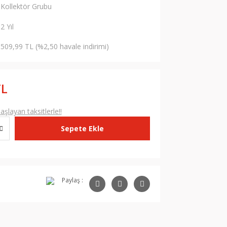
Kollektör Grubu
2 Yıl
509,99 TL (%2,50 havale indirimi)
TL
şlayan taksitlerle!!
Sepete Ekle
Paylaş :