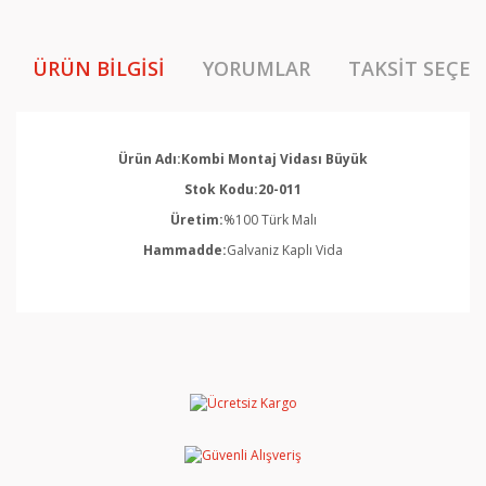
ÜRÜN BILGISI
YORUMLAR
TAKSIT SEÇEN
Ürün Adı:Kombi Montaj Vidası Büyük
Stok Kodu:20-011
Üretim:
%100 Türk Malı
Hammadde:
Galvaniz Kaplı Vida
Bu ürünün fiyat bilgisi, resim, ürün açıklamalarında ve
diğer konularda yetersiz gördüğünüz noktaları öneri
Bu ürüne ilk yorumu siz yapın!
formunu kullanarak tarafımıza iletebilirsiniz.
Görüş ve önerileriniz için teşekkür ederiz.
Yorum Yaz
Ürün resmi kalitesiz, bozuk veya görüntülenemiyor.
Ürün açıklamasında eksik bilgiler bulunuyor.