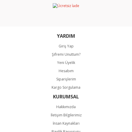
Ürün bilgilerinde hatalar bulunuyor.
Ürün fiyatı diğer sitelerden daha pahalı.
Bu ürüne benzer farklı alternatifler olmalı.
YARDIM
Giriş Yap
Şifremi Unuttum?
Gönder
Yeni Üyelik
Hesabım
Siparişlerim
Kargo Sorgulama
KURUMSAL
Hakkımızda
İletişim Bilgilerimiz
İnsan Kaynakları
Bayilik Başvurusu