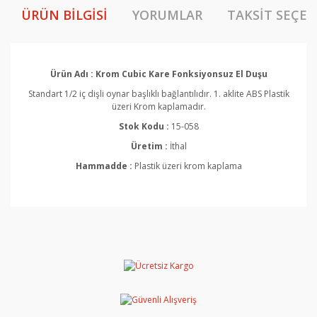
ÜRÜN BILGISI
YORUMLAR
TAKSIT SEÇEN
Ürün Adı : Krom Cubic Kare Fonksiyonsuz El Duşu
Standart 1/2 iç dişli oynar başlıklı bağlantılıdır. 1. aklite ABS Plastik
üzeri Krom kaplamadır.
Stok Kodu :
15-058
Üretim :
İthal
Hammadde :
Plastik üzeri krom kaplama
Bu ürünün fiyat bilgisi, resim, ürün açıklamalarında ve
diğer konularda yetersiz gördüğünüz noktaları öneri
Bu ürüne ilk yorumu siz yapın!
formunu kullanarak tarafımıza iletebilirsiniz.
Görüş ve önerileriniz için teşekkür ederiz.
Yorum Yaz
Ürün resmi kalitesiz, bozuk veya görüntülenemiyor.
Ürün açıklamasında eksik bilgiler bulunuyor.