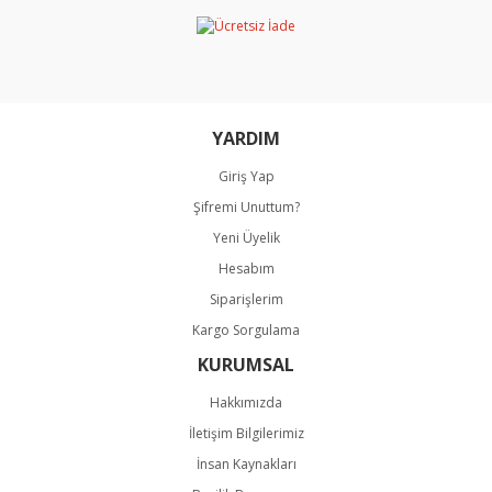
Ürün bilgilerinde hatalar bulunuyor.
Ürün fiyatı diğer sitelerden daha pahalı.
Bu ürüne benzer farklı alternatifler olmalı.
YARDIM
Giriş Yap
Şifremi Unuttum?
Gönder
Yeni Üyelik
Hesabım
Siparişlerim
Kargo Sorgulama
KURUMSAL
Hakkımızda
İletişim Bilgilerimiz
İnsan Kaynakları