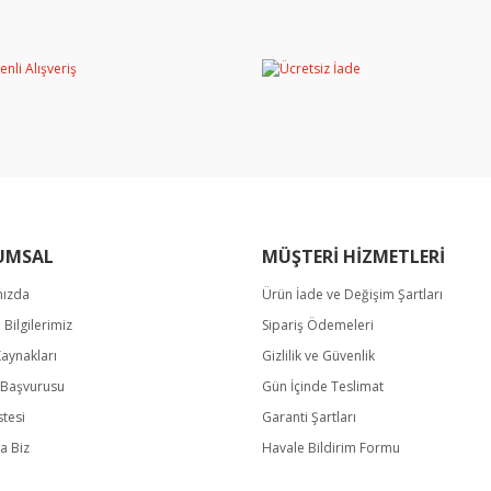
Bu ürüne ilk yorumu siz yapın!
miyor.
Yorum Yaz
UMSAL
MÜŞTERİ HİZMETLERİ
mızda
Ürün İade ve Değişim Şartları
Gönder
m Bilgilerimiz
Sipariş Ödemeleri
Kaynakları
Gizlilik ve Güvenlik
k Başvurusu
Gün İçinde Teslimat
stesi
Garanti Şartları
a Biz
Havale Bildirim Formu