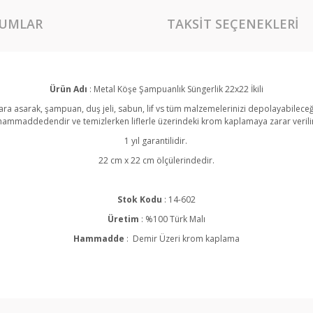
UMLAR
TAKSIT SEÇENEKLERI
Ürün Adı
: Metal Köşe
Şampuanlık
Süngerlik 22x22 İkili
a asarak, şampuan, duş jeli, sabun, lif vs tüm malzemelerinizi depolayabileceği
ammaddedendir ve temizlerken liflerle üzerindeki krom kaplamaya zarar verili
1 yıl garantilidir.
22 cm x 22 cm ölçülerindedir.
Stok Kodu
: 14-602
Üretim
: %100 Türk Malı
Hammadde
: Demir Üzeri krom kaplama
rında ve diğer konularda yetersiz gördüğünüz noktaları öneri formunu kullan