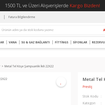
1500 TL ve Üzeri Alışverişlerde
Kargo Bizden!
i
Fatura Bilgilendirme
UAR
VANA
SU & GAZ BAĞLANTI
FİTTİNGS
SİFONLAR
REZERVU
r
Metal Tel Köşe Şampuanlık İkili 22X22
Metal Tel 
Prestij
Stok Kodu
Kategori