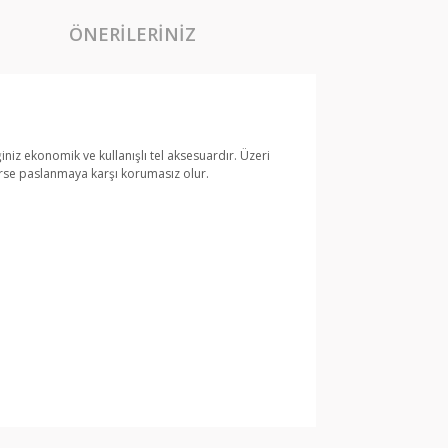
ÖNERILERINIZ
niz ekonomik ve kullanışlı tel aksesuardır. Üzeri
rse paslanmaya karşı korumasız olur.
arak tarafımıza iletebilirsiniz.