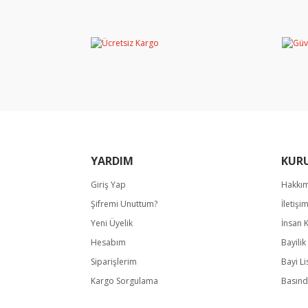
Görüş ve önerileriniz için teşekkür ederiz.
Ürün resmi kalitesiz, bozuk veya görüntülene
Ürün açıklamasında eksik bilgiler bulunuyor.
Ürün bilgilerinde hatalar bulunuyor.
Ürün fiyatı diğer sitelerden daha pahalı.
Bu ürüne benzer farklı alternatifler olmalı.
YARDIM
KUR
Giriş Yap
Hakkı
Şifremi Unuttum?
İletişi
Yeni Üyelik
İnsan 
Hesabım
Bayili
Siparişlerim
Bayi Li
Kargo Sorgulama
Basınd