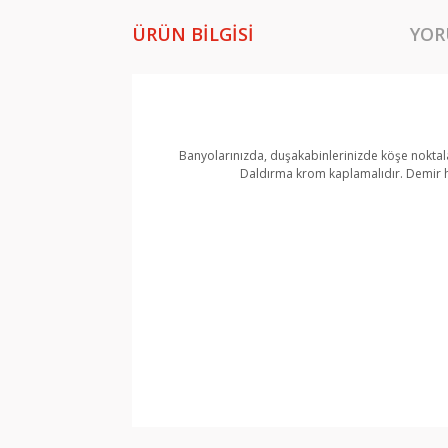
ÜRÜN BILGISI
YOR
Banyolarınızda, duşakabinlerinizde köşe noktalar
Daldırma krom kaplamalıdır. Demir h
Bu ürünün fiyat bilgisi, resim, ürün açıklamala