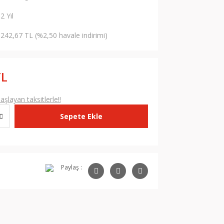
2 Yıl
242,67 TL (%2,50 havale indirimi)
TL
şlayan taksitlerle!!
Sepete Ekle
Paylaş :