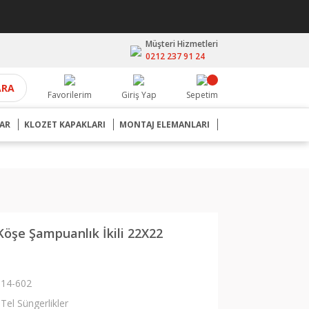
Müşteri Hizmetleri
0212 237 91 24
ARA
Favorilerim
Giriş Yap
Sepetim
AR
KLOZET KAPAKLARI
MONTAJ ELEMANLARI
Köşe Şampuanlık İkili 22X22
14-602
Tel Süngerlikler