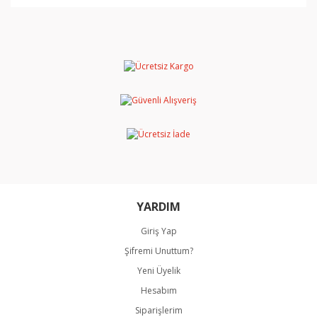
Bu ürünün fiyat bilgisi, resim, ürün açıklamalarında ve
diğer konularda yetersiz gördüğünüz noktaları öneri
Bu ürüne ilk yorumu siz yapın!
formunu kullanarak tarafımıza iletebilirsiniz.
Görüş ve önerileriniz için teşekkür ederiz.
Yorum Yaz
Ürün resmi kalitesiz, bozuk veya görüntülenemiyor.
Ürün açıklamasında eksik bilgiler bulunuyor.
Ürün bilgilerinde hatalar bulunuyor.
Ürün fiyatı diğer sitelerden daha pahalı.
Bu ürüne benzer farklı alternatifler olmalı.
YARDIM
Giriş Yap
Şifremi Unuttum?
Gönder
Yeni Üyelik
Hesabım
Siparişlerim