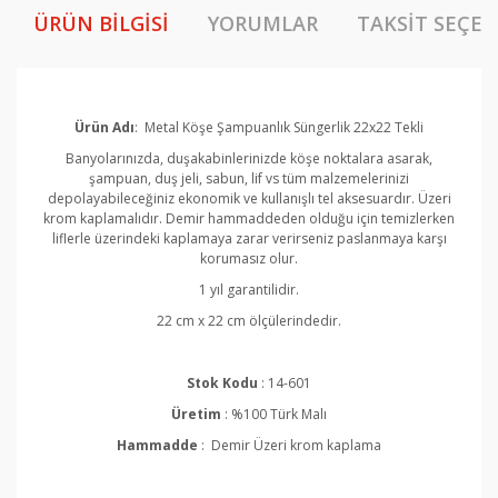
ÜRÜN BILGISI
YORUMLAR
TAKSIT SEÇEN
Ürün Adı
: Metal Köşe
Şampuanlık
Süngerlik 22x22 Tekli
Banyolarınızda, duşakabinlerinizde köşe noktalara asarak,
şampuan, duş jeli, sabun, lif vs tüm malzemelerinizi
depolayabileceğiniz ekonomik ve kullanışlı tel aksesuardır. Üzeri
krom kaplamalıdır. Demir hammaddeden olduğu için temizlerken
liflerle üzerindeki kaplamaya zarar verirseniz paslanmaya karşı
korumasız olur.
1 yıl garantilidir.
22 cm x 22 cm ölçülerindedir.
Stok Kodu
: 14-601
Üretim
: %100 Türk Malı
Hammadde
: Demir
Üzeri krom kaplama