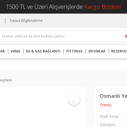
1500 TL ve Üzeri Alışverişlerde
Kargo Bizden!
i
Fatura Bilgilendirme
UAR
VANA
SU & GAZ BAĞLANTI
FİTTİNGS
SİFONLAR
REZERVU
Çeşmesi
Osmanlı Y
Prestij
Stok Kodu
Kategori