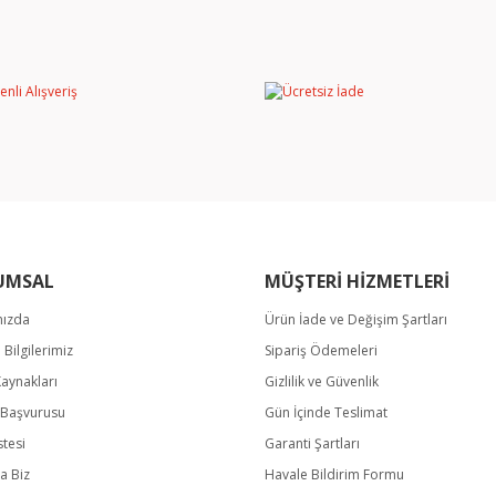
rında ve diğer konularda yetersiz gördüğünüz noktaları öneri formunu kullan
Bu ürüne ilk yorumu siz yapın!
miyor.
Yorum Yaz
UMSAL
MÜŞTERİ HİZMETLERİ
mızda
Ürün İade ve Değişim Şartları
Gönder
m Bilgilerimiz
Sipariş Ödemeleri
Kaynakları
Gizlilik ve Güvenlik
k Başvurusu
Gün İçinde Teslimat
stesi
Garanti Şartları
a Biz
Havale Bildirim Formu