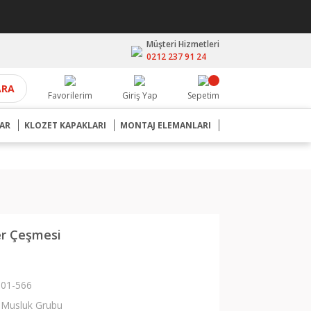
Müşteri Hizmetleri
0212 237 91 24
ARA
Favorilerim
Giriş Yap
Sepetim
AR
KLOZET KAPAKLARI
MONTAJ ELEMANLARI
er Çeşmesi
01-566
Musluk Grubu