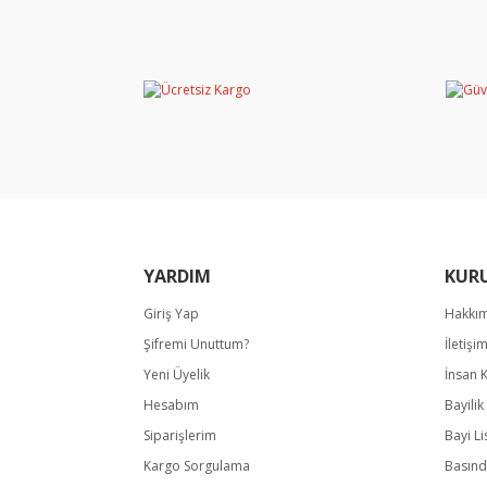
Bu ürünün fiyat bilgisi, resim, ürün açıklamala
Görüş ve önerileriniz için teşekkür ederiz.
Ürün resmi kalitesiz, bozuk veya görüntülene
Ürün açıklamasında eksik bilgiler bulunuyor.
Ürün bilgilerinde hatalar bulunuyor.
Ürün fiyatı diğer sitelerden daha pahalı.
Bu ürüne benzer farklı alternatifler olmalı.
YARDIM
KUR
Giriş Yap
Hakkı
Şifremi Unuttum?
İletişi
Yeni Üyelik
İnsan 
Hesabım
Bayili
Siparişlerim
Bayi Li
Kargo Sorgulama
Basınd