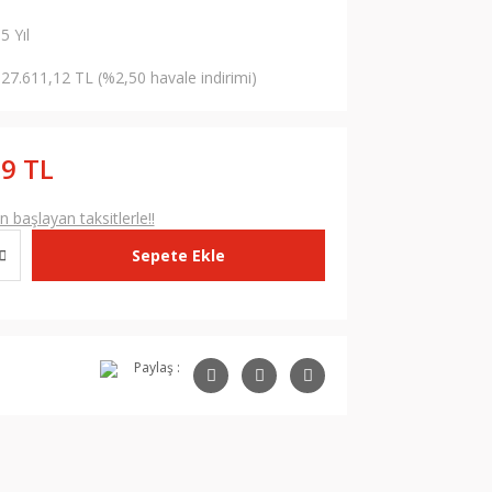
5 Yıl
27.611,12 TL (%2,50 havale indirimi)
09 TL
 başlayan taksitlerle!!
Sepete Ekle
Paylaş :