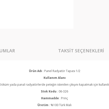
UMLAR
TAKSIT SEÇENEKLERI
Ürün Adı
: Panel Radyatör Tapası 1/2
Kullanım Alanı
Döküm yada panal radyatörlerde peteğin istenilen çıkışını kapatmak için kullanılı
Stok Kodu
: 06-326
Hammadde
: Prinç
Üretim
: %100 Türk Malı