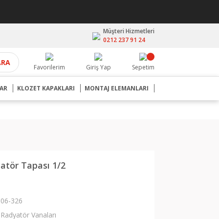
Müşteri Hizmetleri
0212 237 91 24
ARA
Favorilerim
Giriş Yap
Sepetim
AR
KLOZET KAPAKLARI
MONTAJ ELEMANLARI
atör Tapası 1/2
06-326
Radyatör Vanaları