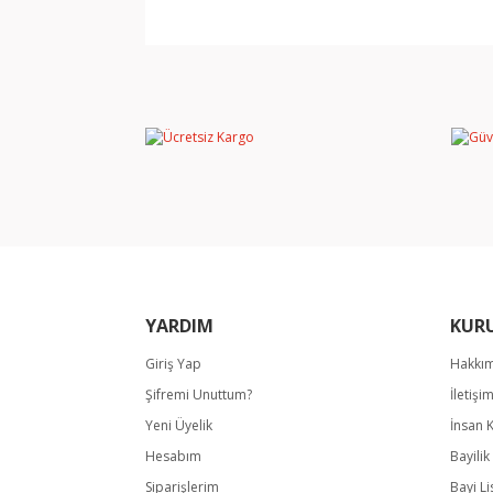
Bu ürünün fiyat bilgisi, resim, ürün açıklamala
Görüş ve önerileriniz için teşekkür ederiz.
Ürün resmi kalitesiz, bozuk veya görüntülene
Ürün açıklamasında eksik bilgiler bulunuyor.
Ürün bilgilerinde hatalar bulunuyor.
Ürün fiyatı diğer sitelerden daha pahalı.
Bu ürüne benzer farklı alternatifler olmalı.
YARDIM
KUR
Giriş Yap
Hakkı
Şifremi Unuttum?
İletişi
Yeni Üyelik
İnsan 
Hesabım
Bayili
Siparişlerim
Bayi Li