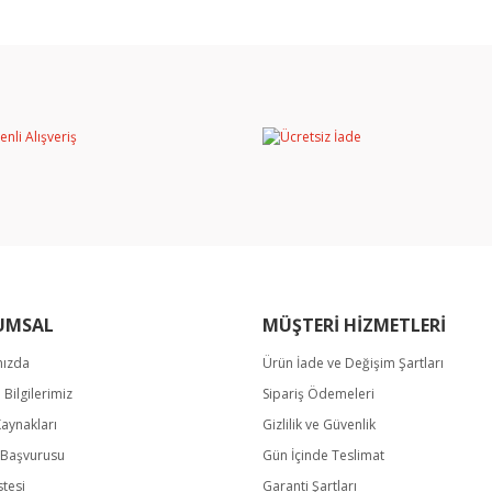
rında ve diğer konularda yetersiz gördüğünüz noktaları öneri formunu kullan
Bu ürüne ilk yorumu siz yapın!
miyor.
Yorum Yaz
UMSAL
MÜŞTERİ HİZMETLERİ
mızda
Ürün İade ve Değişim Şartları
Gönder
m Bilgilerimiz
Sipariş Ödemeleri
Kaynakları
Gizlilik ve Güvenlik
k Başvurusu
Gün İçinde Teslimat
stesi
Garanti Şartları