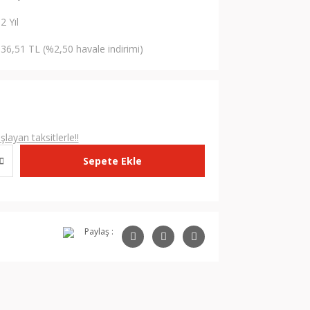
2 Yıl
36,51 TL (%2,50 havale indirimi)
L
layan taksitlerle!!
Sepete Ekle
Paylaş :