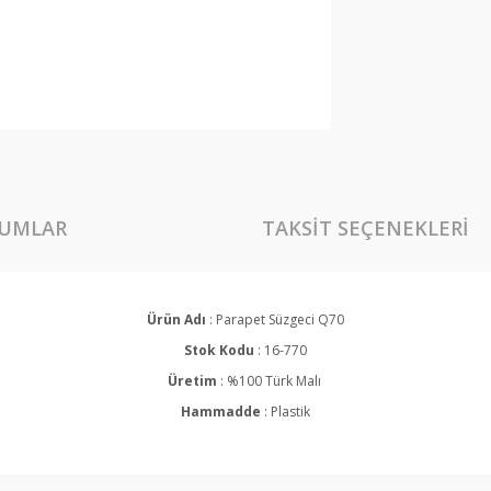
UMLAR
TAKSIT SEÇENEKLERI
Ürün Adı
: Parapet Süzgeci Q70
Stok Kodu
: 16-770
Üretim
: %100 Türk Malı
Hammadde
: Plastik
rında ve diğer konularda yetersiz gördüğünüz noktaları öneri formunu kullan