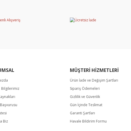
Bu ürüne ilk yorumu siz yapın!
miyor.
Yorum Yaz
UMSAL
MÜŞTERİ HİZMETLERİ
mızda
Ürün İade ve Değişim Şartları
Gönder
m Bilgilerimiz
Sipariş Ödemeleri
Kaynakları
Gizlilik ve Güvenlik
k Başvurusu
Gün İçinde Teslimat
stesi
Garanti Şartları
a Biz
Havale Bildirim Formu