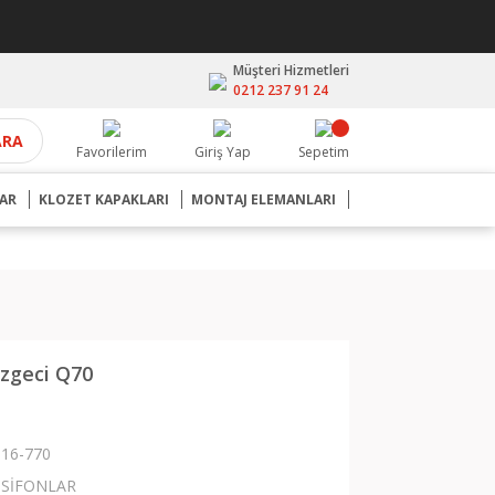
Müşteri Hizmetleri
0212 237 91 24
ARA
Favorilerim
Giriş Yap
Sepetim
AR
KLOZET KAPAKLARI
MONTAJ ELEMANLARI
zgeci Q70
16-770
SİFONLAR