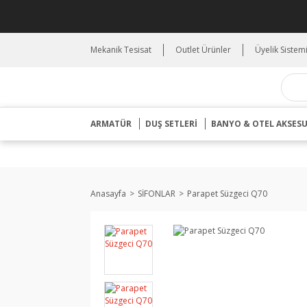
Mekanik Tesisat
Outlet Ürünler
Üyelik Sistem
ARMATÜR
DUŞ SETLERİ
BANYO & OTEL AKSES
Anasayfa
SİFONLAR
Parapet Süzgeci Q70