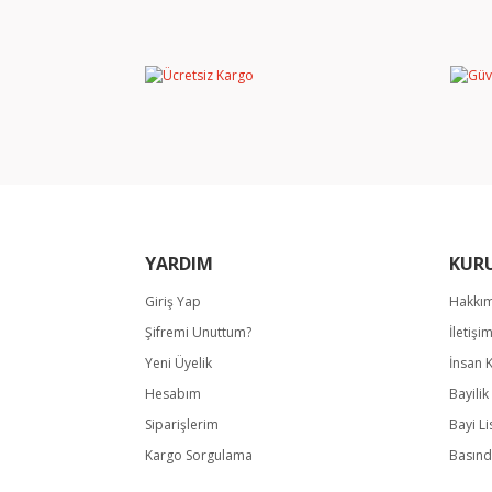
Görüş ve önerileriniz için teşekkür ederiz.
Ürün resmi kalitesiz, bozuk veya görüntülene
Ürün açıklamasında eksik bilgiler bulunuyor.
Ürün bilgilerinde hatalar bulunuyor.
Ürün fiyatı diğer sitelerden daha pahalı.
Bu ürüne benzer farklı alternatifler olmalı.
YARDIM
KUR
Giriş Yap
Hakkı
Şifremi Unuttum?
İletişi
Yeni Üyelik
İnsan 
Hesabım
Bayili
Siparişlerim
Bayi Li
Kargo Sorgulama
Basınd