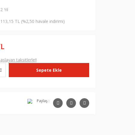
2 Yıl
113,15 TL (%2,50 havale indirimi)
TL
şlayan taksitlerle!!
Sepete Ekle
Paylaş :