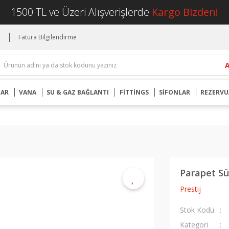
1500 TL ve Üzeri Alışverişlerde
Kargo Bizden!
i
Fatura Bilgilendirme
UAR
VANA
SU & GAZ BAĞLANTI
FİTTİNGS
SİFONLAR
REZERVU
Parapet Sü
Prestij
Stok Kodu
Kategori