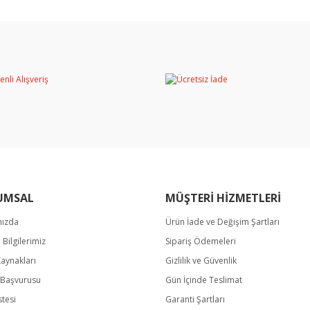
rında ve diğer konularda yetersiz gördüğünüz noktaları öneri formunu kullan
Bu ürüne ilk yorumu siz yapın!
miyor.
Yorum Yaz
UMSAL
MÜŞTERİ HİZMETLERİ
mızda
Ürün İade ve Değişim Şartları
Gönder
m Bilgilerimiz
Sipariş Ödemeleri
Kaynakları
Gizlilik ve Güvenlik
k Başvurusu
Gün İçinde Teslimat
stesi
Garanti Şartları