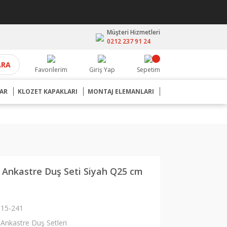
Müşteri Hizmetleri
0212 237 91 24
ARA
Favorilerim
Giriş Yap
Sepetim
AR
KLOZET KAPAKLARI
MONTAJ ELEMANLARI
Ankastre Duş Seti Siyah Q25 cm
15-241
Ankastre Duş Setleri