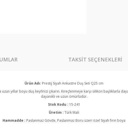
UMLAR
TAKSIT SEÇENEKLERI
Ürün Adı:
Prestij Siyah Ankastre Duş Seti Q25 cm
a uzun yıllar boyu duş keyfinizi çıkarın. Kireçlenmeye karşı silikon başlıklarla d
dayanıklı ve uzun ömürlüdür.
Stok Kodu :
15-241
Üretim :
Türk Malı
Hammadde :
Paslanmaz Gövde,
Paslanmaz
Boru üzeri özel Siyah fırın boya