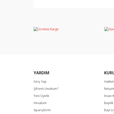
Bu ürünün fiyat bilgisi, resim, ürün açıklamala
Görüş ve önerileriniz için teşekkür ederiz.
Ürün resmi kalitesiz, bozuk veya görüntülene
Ürün açıklamasında eksik bilgiler bulunuyor.
Ürün bilgilerinde hatalar bulunuyor.
Ürün fiyatı diğer sitelerden daha pahalı.
Bu ürüne benzer farklı alternatifler olmalı.
YARDIM
KUR
Giriş Yap
Hakkı
Şifremi Unuttum?
İletişi
Yeni Üyelik
İnsan 
Hesabım
Bayili
Siparişlerim
Bayi Li