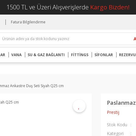
1500 TL ve Üzeri Alışverişlerde
Kargo Bizden!
i
Fatura Bilgilendirme
UAR
VANA
SU & GAZ BAĞLANTI
FİTTİNGS
SİFONLAR
REZERVU
nmaz Ankastre Duş Seti Siyah Q25 cm
Paslanmaz 
Prestij
Stok Kodu
Kategori