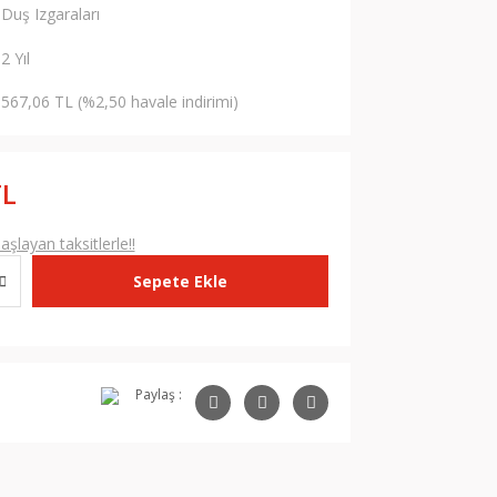
Duş Izgaraları
2 Yıl
567,06 TL (%2,50 havale indirimi)
TL
şlayan taksitlerle!!
Sepete Ekle
Paylaş :