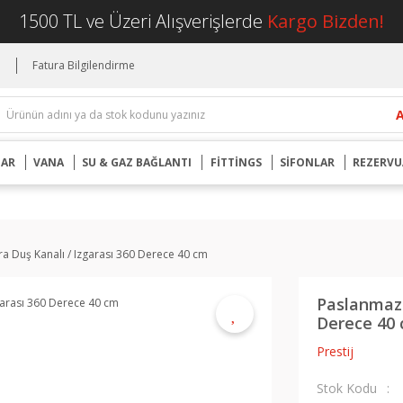
1500 TL ve Üzeri Alışverişlerde
Kargo Bizden!
i
Fatura Bilgilendirme
UAR
VANA
SU & GAZ BAĞLANTI
FİTTİNGS
SİFONLAR
REZERVU
a Duş Kanalı / Izgarası 360 Derece 40 cm
Paslanmaz 
Derece 40
Prestij
Stok Kodu