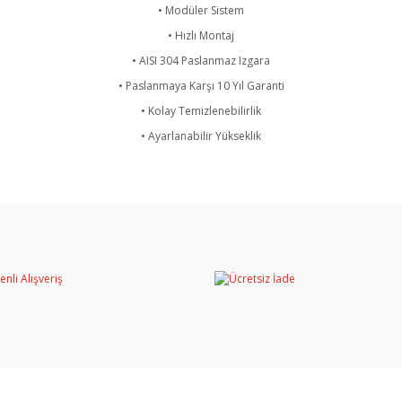
• Modüler Sistem
• Hızlı Montaj
• AISI 304 Paslanmaz Izgara
• Paslanmaya Karşı 10 Yıl Garanti
• Kolay Temizlenebilirlik
• Ayarlanabilir Yükseklik
rında ve diğer konularda yetersiz gördüğünüz noktaları öneri formunu kullan
Bu ürüne ilk yorumu siz yapın!
miyor.
Yorum Yaz