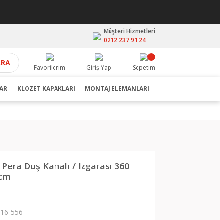
Müşteri Hizmetleri
0212 237 91 24
ARA
Favorilerim
Giriş Yap
Sepetim
AR
KLOZET KAPAKLARI
MONTAJ ELEMANLARI
Pera Duş Kanalı / Izgarası 360
 cm
16-556