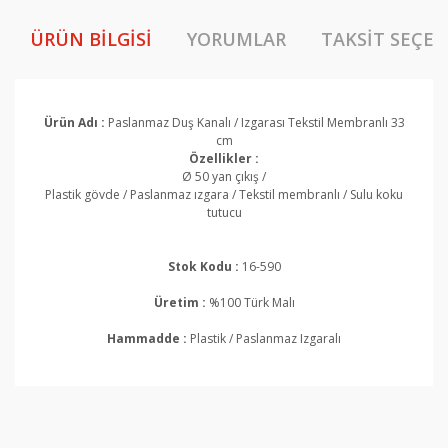
ÜRÜN BILGISI
YORUMLAR
TAKSIT SEÇEN
Ürün Adı :
Paslanmaz Duş Kanalı / Izgarası Tekstil Membranlı 33
cm
Özellikler :
Ø 50 yan çıkış /
Plastik gövde / Paslanmaz ızgara / Tekstil membranlı / Sulu koku
tutucu
Stok Kodu :
16-590
Üretim :
%100 Türk Malı
Hammadde :
Plastik / Paslanmaz Izgaralı
Bu ürünün fiyat bilgisi, resim, ürün açıklamalarında ve
diğer konularda yetersiz gördüğünüz noktaları öneri
Bu ürüne ilk yorumu siz yapın!
formunu kullanarak tarafımıza iletebilirsiniz.
Görüş ve önerileriniz için teşekkür ederiz.