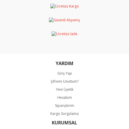
Yorum Yaz
Ürün resmi kalitesiz, bozuk veya görüntülenemiyor.
Ürün açıklamasında eksik bilgiler bulunuyor.
Ürün bilgilerinde hatalar bulunuyor.
Ürün fiyatı diğer sitelerden daha pahalı.
Bu ürüne benzer farklı alternatifler olmalı.
YARDIM
Giriş Yap
Şifremi Unuttum?
Gönder
Yeni Üyelik
Hesabım
Siparişlerim
Kargo Sorgulama
KURUMSAL