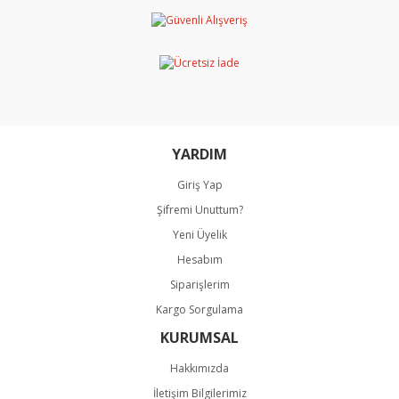
Ürün resmi kalitesiz, bozuk veya görüntülenemiyor.
Ürün açıklamasında eksik bilgiler bulunuyor.
Ürün bilgilerinde hatalar bulunuyor.
Ürün fiyatı diğer sitelerden daha pahalı.
Bu ürüne benzer farklı alternatifler olmalı.
YARDIM
Giriş Yap
Şifremi Unuttum?
Gönder
Yeni Üyelik
Hesabım
Siparişlerim
Kargo Sorgulama
KURUMSAL
Hakkımızda
İletişim Bilgilerimiz