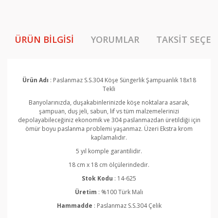
ÜRÜN BILGISI
YORUMLAR
TAKSIT SEÇEN
Ürün Adı
: Paslanmaz S.S.304 Köşe Süngerlik
Şampuanlık
18x18
Tekli
Banyolarınızda, duşakabinlerinizde köşe noktalara asarak,
şampuan, duş jeli, sabun, lif vs tüm malzemelerinizi
depolayabileceğiniz ekonomik ve 304 paslanmazdan üretildiği için
ömür boyu paslanma problemi yaşanmaz. Üzeri Ekstra krom
kaplamalıdır.
5 yıl komple garantilidir.
18 cm x 18 cm ölçülerindedir.
Stok Kodu
: 14-625
Üretim
: %100 Türk Malı
Hammadde
:
Paslanmaz S.S.304 Çelik