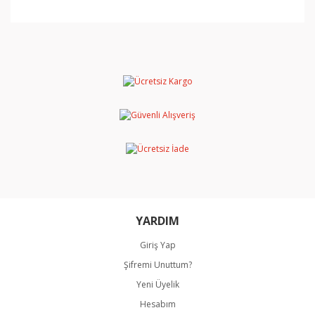
Bu ürünün fiyat bilgisi, resim, ürün açıklamalarında ve
diğer konularda yetersiz gördüğünüz noktaları öneri
Bu ürüne ilk yorumu siz yapın!
formunu kullanarak tarafımıza iletebilirsiniz.
Görüş ve önerileriniz için teşekkür ederiz.
Yorum Yaz
Ürün resmi kalitesiz, bozuk veya görüntülenemiyor.
Ürün açıklamasında eksik bilgiler bulunuyor.
Ürün bilgilerinde hatalar bulunuyor.
Ürün fiyatı diğer sitelerden daha pahalı.
Bu ürüne benzer farklı alternatifler olmalı.
YARDIM
Giriş Yap
Şifremi Unuttum?
Gönder
Yeni Üyelik
Hesabım